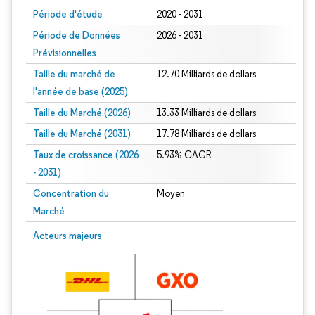
Période d'étude
2020 - 2031
Période de Données
2026 - 2031
Prévisionnelles
Taille du marché de
12.70 Milliards de dollars
l'année de base (2025)
Taille du Marché (2026)
13.33 Milliards de dollars
Taille du Marché (2031)
17.78 Milliards de dollars
Taux de croissance (2026
5.93% CAGR
- 2031)
Concentration du
Moyen
Marché
Image © Mordor Intelligence. La réutilisation nécessite une attribution sous CC 
Acteurs majeurs