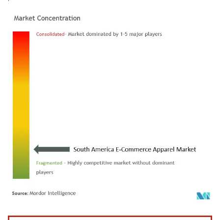
Image © Mordor Intelligence. La réutilisation nécessite une attribution sous CC BY 4.