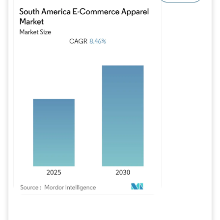
Image © Mordor Intelligence. La réutilisation nécessite une attribution sous CC BY