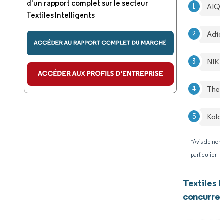
d'un rapport complet sur le secteur
AIQ
Textiles Intelligents
Adi
NIK
The
Kolo
*Avis de non
particulier
Textiles
concurre