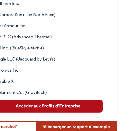
herm Inc.
orporation (The North Face)
r Armour Inc.
rd PLC (Advanced Thermal)
l Inc. (BlueSky e-textile)
le LLC (Jacquard by Levi's)
ronics Inc.
rable X
arment Co. (Gravitech)