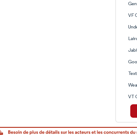
Gent
VF C
Unde
Lai
Jabi
Goog
Text
Wea
VT G