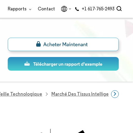
Rapports
Contact
+1 617-765-2493
eille Technologique
Marché Des Tissus Intelligents
Entr