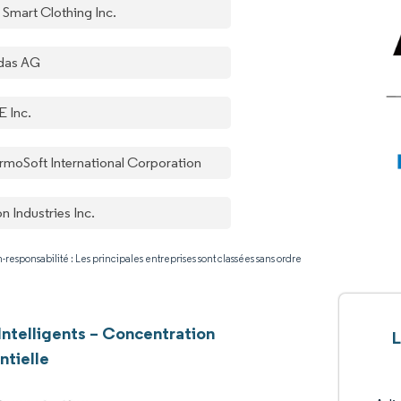
 Smart Clothing Inc.
das AG
E Inc.
rmoSoft International Corporation
n Industries Inc.
-responsabilité : Les principales entreprises sont classées sans ordre
 Intelligents – Concentration
L
ntielle