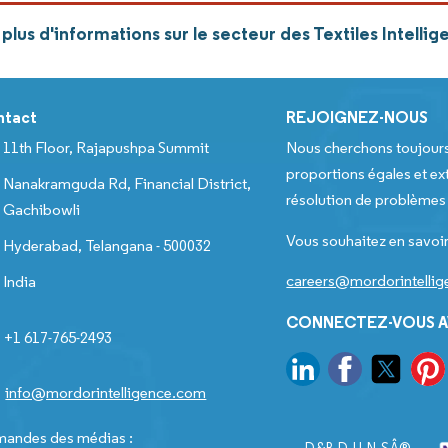
lus d'informations sur le secteur des Textiles Intelli
ntact
REJOIGNEZ-NOUS
11th Floor, Rajapushpa Summit
Nous cherchons toujour
proportions égales et ext
Nanakramguda Rd, Financial District,
résolution de problèmes e
Gachibowli
Vous souhaitez en savoir
Hyderabad, Telangana - 500032
careers@mordorintelli
India
CONNECTEZ-VOUS A
+1 617-765-2493
info@mordorintelligence.com
andes des médias :