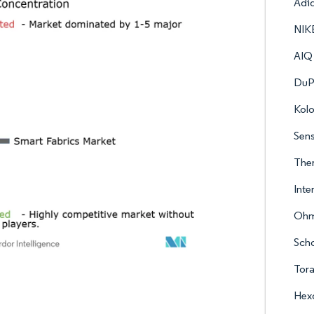
Adi
NIKE
AIQ 
DuP
Kolo
Sens
Ther
Inte
Ohm
Scho
Tora
Hexo