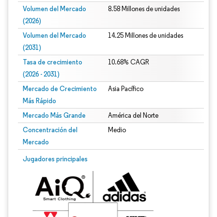
Volumen del Mercado
8.58 Millones de unidades
(2026)
Volumen del Mercado
14.25 Millones de unidades
(2031)
Tasa de crecimiento
10.68% CAGR
(2026 - 2031)
Mercado de Crecimiento
Asia Pacífico
Más Rápido
Mercado Más Grande
América del Norte
Concentración del
Medio
Mercado
Imagen © Mordor Intelligence. El uso requiere atribución según CC BY 4.0.
Jugadores principales