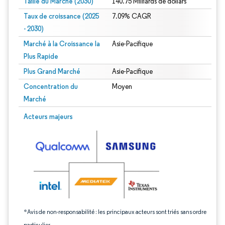
Taille du Marché (2030)
140.75 Milliards de dollars
Taux de croissance (2025
7.09% CAGR
- 2030)
Marché à la Croissance la
Asie-Pacifique
Plus Rapide
Plus Grand Marché
Asie-Pacifique
Concentration du
Moyen
Marché
Image © Mordor Intelligence. La réutilisation nécessite une attribution sous CC 
Acteurs majeurs
*Avis de non-responsabilité : les principaux acteurs sont triés sans ordre
particulier