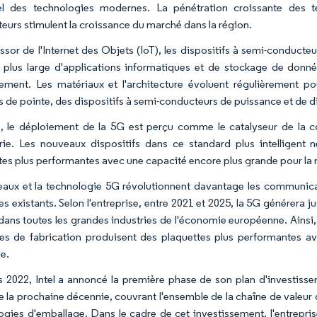
el des technologies modernes. La pénétration croissante des t
eurs stimulent la croissance du marché dans la région.
essor de l'Internet des Objets (IoT), les dispositifs à semi-conducte
lus large d'applications informatiques et de stockage de donn
rement. Les matériaux et l'architecture évoluent régulièrement p
s de pointe, des dispositifs à semi-conducteurs de puissance et de d
, le déploiement de la 5G est perçu comme le catalyseur de la co
rie. Les nouveaux dispositifs dans ce standard plus intelligent 
tes plus performantes avec une capacité encore plus grande pour la 
eaux et la technologie 5G révolutionnent davantage les communicat
es existants. Selon l'entreprise, entre 2021 et 2025, la 5G générera j
 dans toutes les grandes industries de l'économie européenne. Ainsi
nes de fabrication produisent des plaquettes plus performantes a
e.
 2022, Intel a annoncé la première phase de son plan d'investisse
e la prochaine décennie, couvrant l'ensemble de la chaîne de valeur 
ogies d'emballage. Dans le cadre de cet investissement, l'entreprise