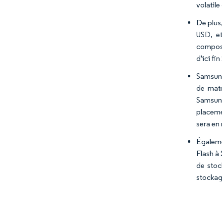
volatil
De plus
USD, et
composa
d'ici fi
Samsung 
de maté
Samsung
placeme
sera en 
Égaleme
Flash à
de stoc
stockag