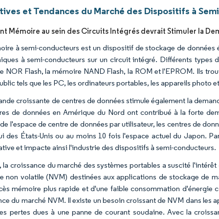
tives et Tendances du Marché des Dispositifs à Sem
t Mémoire au sein des Circuits Intégrés devrait Stimuler la D
ire à semi-conducteurs est un dispositif de stockage de données 
niques à semi-conducteurs sur un circuit intégré. Différents types
 NOR Flash, la mémoire NAND Flash, la ROM et l'EPROM. Ils trouv
blic tels que les PC, les ordinateurs portables, les appareils photo e
nde croissante de centres de données stimule également la demand
res de données en Amérique du Nord ont contribué à la forte de
de l'espace de centre de données par utilisateur, les centres de donn
lui des États-Unis ou au moins 10 fois l'espace actuel du Japon. 
ative et impacte ainsi l'industrie des dispositifs à semi-conducteurs.
, la croissance du marché des systèmes portables a suscité l'intérêt
 non volatile (NVM) destinées aux applications de stockage de ma
cès mémoire plus rapide et d'une faible consommation d'énergie cons
nce du marché NVM. Il existe un besoin croissant de NVM dans les a
les pertes dues à une panne de courant soudaine. Avec la croiss