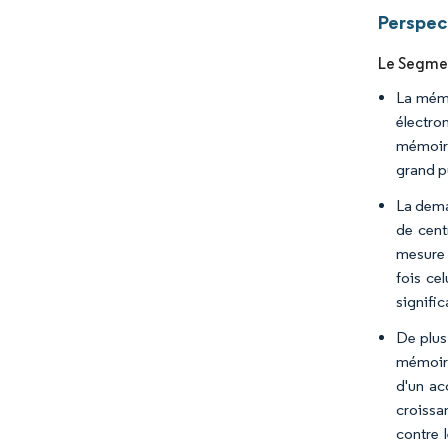
Perspec
Le Segmen
La mémo
électro
mémoire
grand pu
La dema
de cent
mesure 
fois ce
signific
De plus
mémoire
d'un ac
croissa
contre 