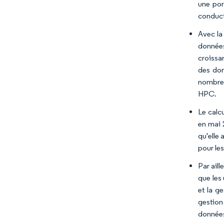
une por
conduct
Avec la
données
croissa
des don
nombreu
HPC.
Le calc
en mai 
qu'elle
pour les
Par aill
que les
et la g
gestion
donnée