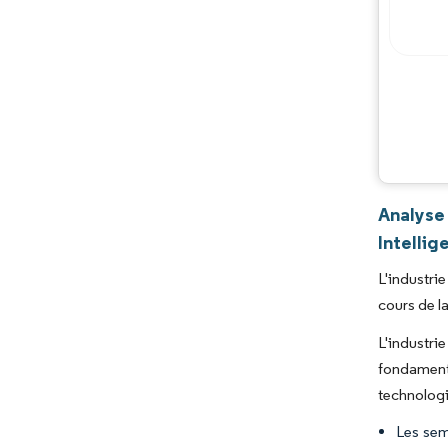
Analyse
Intellig
L'industri
cours de l
L'industr
fondament
technologi
Les sem