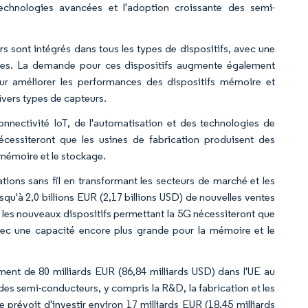
echnologies avancées et l'adoption croissante des semi-
urs sont intégrés dans tous les types de dispositifs, avec une
ées. La demande pour ces dispositifs augmente également
our améliorer les performances des dispositifs mémoire et
ivers types de capteurs.
nnectivité IoT, de l'automatisation et des technologies de
nécessiteront que les usines de fabrication produisent des
mémoire et le stockage.
ions sans fil en transformant les secteurs de marché et les
usqu'à 2,0 billions EUR (2,17 billions USD) de nouvelles ventes
, les nouveaux dispositifs permettant la 5G nécessiteront que
vec une capacité encore plus grande pour la mémoire et le
ment de 80 milliards EUR (86,84 milliards USD) dans l'UE au
des semi-conducteurs, y compris la R&D, la fabrication et les
 prévoit d'investir environ 17 milliards EUR (18,45 milliards