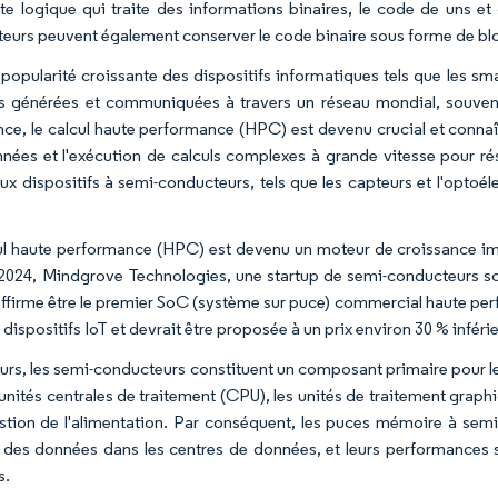
te logique qui traite des informations binaires, le code de uns et 
eurs peuvent également conserver le code binaire sous forme de b
 popularité croissante des dispositifs informatiques tels que les sma
 générées et communiquées à travers un réseau mondial, souvent
nce, le calcul haute performance (HPC) est devenu crucial et connaî
nées et l'exécution de calculs complexes à grande vitesse pour r
x dispositifs à semi-conducteurs, tels que les capteurs et l'optoél
ul haute performance (HPC) est devenu un moteur de croissance imp
2024, Mindgrove Technologies, une startup de semi-conducteurs so
 affirme être le premier SoC (système sur puce) commercial haute per
 dispositifs IoT et devrait être proposée à un prix environ 30 % infér
eurs, les semi-conducteurs constituent un composant primaire pour les
 unités centrales de traitement (CPU), les unités de traitement graph
estion de l'alimentation. Par conséquent, les puces mémoire à semi-
 des données dans les centres de données, et leurs performances s
s.