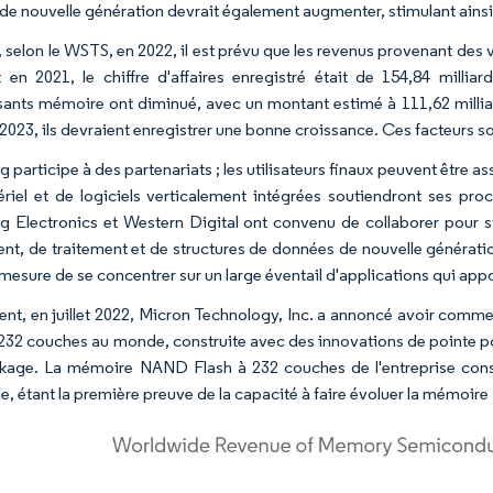
e de nouvelle génération devrait également augmenter, stimulant ains
, selon le WSTS, en 2022, il est prévu que les revenus provenant de
 en 2021, le chiffre d'affaires enregistré était de 154,84 mill
nts mémoire ont diminué, avec un montant estimé à 111,62 milliard
n 2023, ils devraient enregistrer une bonne croissance. Ces facteurs 
participe à des partenariats ; les utilisateurs finaux peuvent être as
riel et de logiciels verticalement intégrées soutiendront ses pr
 Electronics et Western Digital ont convenu de collaborer pour s
nt, de traitement et de structures de données de nouvelle génératio
mesure de se concentrer sur un large éventail d'applications qui appo
nt, en juillet 2022, Micron Technology, Inc. a annoncé avoir com
 232 couches au monde, construite avec des innovations de pointe po
kage. La mémoire NAND Flash à 232 couches de l'entreprise cons
e, étant la première preuve de la capacité à faire évoluer la mémoi