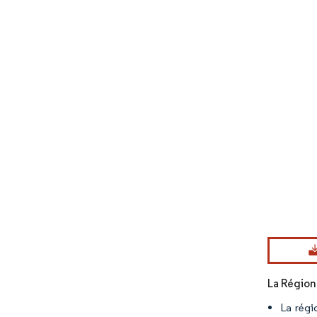
Image © Mord
La Région
La régi