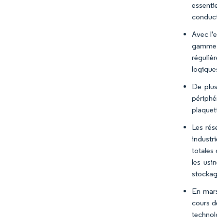
essenti
conduct
Avec l'
gamme p
réguliè
logique
De plus
périphé
plaquet
Les rés
industri
totales
les usi
stockag
En mars
cours d
technol