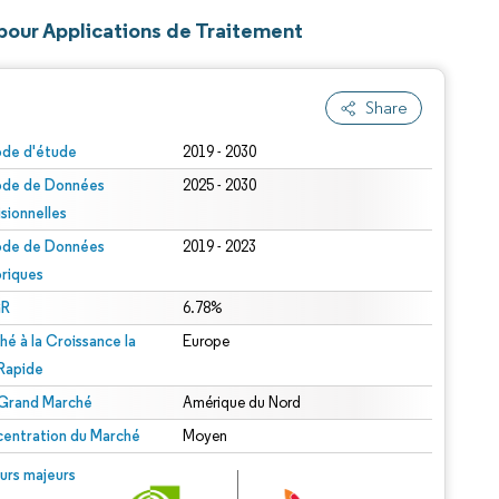
 pour Applications de Traitement
Share
ode d'étude
2019 - 2030
ode de Données
2025 - 2030
isionnelles
ode de Données
2019 - 2023
oriques
R
6.78%
hé à la Croissance la
Europe
 Rapide
 Grand Marché
Amérique du Nord
entration du Marché
Moyen
urs majeurs