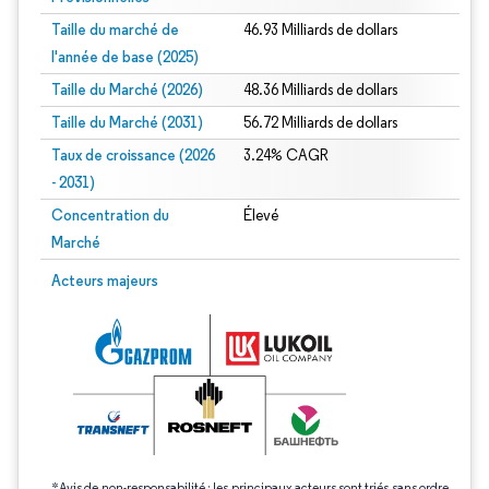
Taille du marché de
46.93 Milliards de dollars
l'année de base (2025)
Taille du Marché (2026)
48.36 Milliards de dollars
Taille du Marché (2031)
56.72 Milliards de dollars
Taux de croissance (2026
3.24% CAGR
- 2031)
Concentration du
Élevé
Marché
Image © Mordor Intelligence. La réutilisation nécessite une attribution sous CC 
Acteurs majeurs
*Avis de non-responsabilité : les principaux acteurs sont triés sans ordre