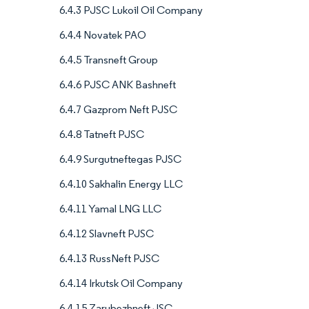
6.4.3 PJSC Lukoil Oil Company
6.4.4 Novatek PAO
6.4.5 Transneft Group
6.4.6 PJSC ANK Bashneft
6.4.7 Gazprom Neft PJSC
6.4.8 Tatneft PJSC
6.4.9 Surgutneftegas PJSC
6.4.10 Sakhalin Energy LLC
6.4.11 Yamal LNG LLC
6.4.12 Slavneft PJSC
6.4.13 RussNeft PJSC
6.4.14 Irkutsk Oil Company
6.4.15 Zarubezhneft JSC