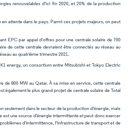
nergies renouvelables d'ici fin 2020, et 20% de la production
u en attente dans le pays. Parmi ces projets majeurs, on peut
tant EPC par appel d'offres pour une centrale solaire de 700
ire de cette centrale devraient être connectés au réseau au
réseau au quatrième trimestre 2021.
 K1 energy, un consortium entre Mitsubishi et Tokyo Electric
aire de 800 MW au Qatar. À sa mise en service, cette centrale
est également le plus grand projet de centrale solaire de Total
on seulement dans le secteur de la production d'énergie, mais
ble est une source d'énergie intermittente et peut donc exercer
 problèmes d'intermittence, l'infrastructure de transport et de