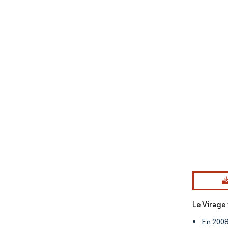
Image © Mord
Le Virage 
En 2008