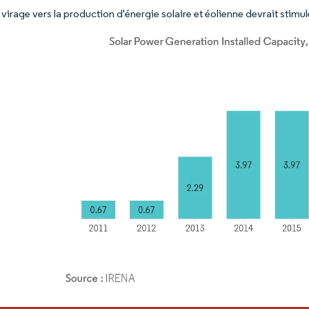
e virage vers la production d'énergie solaire et éolienne devrait stimu
or Intelligence. La réutilisation nécessite une attribution sous CC BY 4.0.