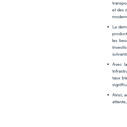
transpo
et des 
modernis
La dema
product
les bes
investis
suivant
Avec l
infrast
taux bi
signifi
Ainsi, 
attente,