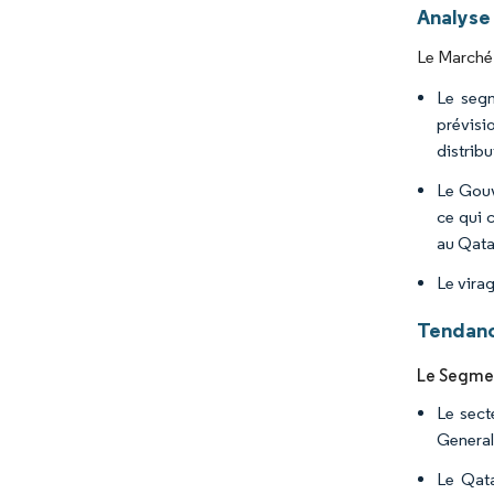
Analyse
Le Marché 
Le segm
prévisi
distribu
Le Gouv
ce qui 
au Qata
Le virag
Tendanc
Le Segmen
Le sect
General
Le Qata