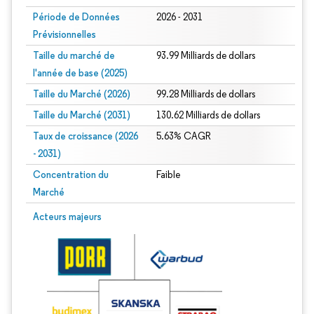
Période de Données
2026 - 2031
Prévisionnelles
Taille du marché de
93.99 Milliards de dollars
l'année de base (2025)
Taille du Marché (2026)
99.28 Milliards de dollars
Taille du Marché (2031)
130.62 Milliards de dollars
Taux de croissance (2026
5.63% CAGR
- 2031)
Concentration du
Faible
Marché
Image © Mordor Intelligence. La réutilisation nécessite une attribution sous CC 
Acteurs majeurs