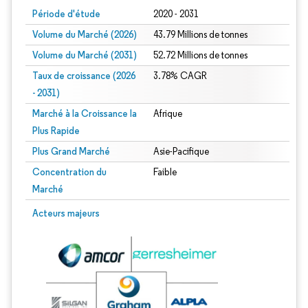
Période d'étude
2020 - 2031
Volume du Marché (2026)
43.79 Millions de tonnes
Volume du Marché (2031)
52.72 Millions de tonnes
Taux de croissance (2026
3.78% CAGR
- 2031)
Marché à la Croissance la
Afrique
Plus Rapide
Plus Grand Marché
Asie-Pacifique
Concentration du
Faible
Marché
Image © Mordor Intelligence. La réutilisation nécessite une attribution sous CC 
Acteurs majeurs