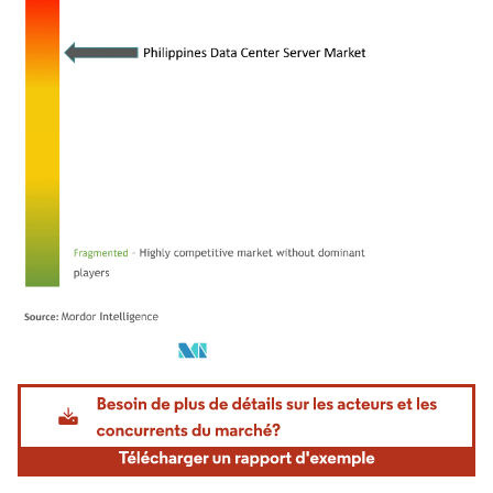
Image © Mordor Intelligence. La réutilisation nécessite une attribution sous CC BY 4.