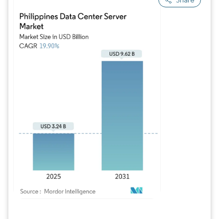
Image © Mordor Intelligence. La réutilisation nécessite une attribution sous CC BY