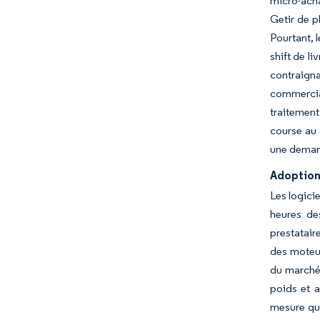
micro-acha
Getir de p
Pourtant, 
shift de l
contraignan
commercia
traitement
course au 
une demand
Adoption 
Les logicie
heures de
prestatair
des moteur
du marché 
poids et a
mesure que