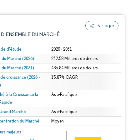
Partager
 D’ENSEMBLE DU MARCHÉ
ode d'étude
2020 - 2031
le du Marché (2026)
232.58 Milliards de dollars
le du Marché (2031)
485.84 Milliards de dollars
 de croissance (2026 -
15.87% CAGR
)
hé à la Croissance la
Asie-Pacifique
e attribution sous CC BY 4.0.
 Rapide
 Grand Marché
Asie-Pacifique
entration du Marché
Moyen
© Mordor Intelligence. La réutilisation nécessite une attribution sous CC BY 4.0.
urs majeurs