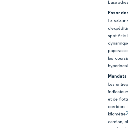
base adres
Essor de
La valeur 
d'expéditi
spot Asie-
dynamique 
paperasser
les coursi
hyperlocal
Mandats E
Les entrep
indicateur
et de flot
corridors 
[
kilomètre
camion, o