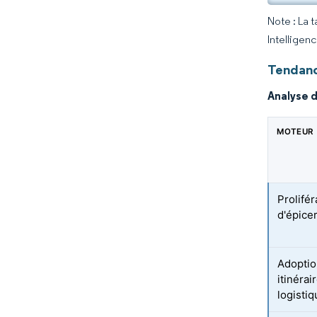
Note : La 
Intelligen
Tendanc
Analyse 
MOTEUR
Prolifé
d'épice
Adoptio
itinéra
logistiq