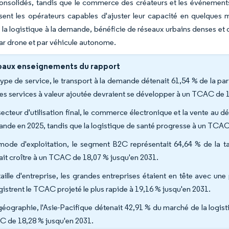
consolidés, tandis que le commerce des créateurs et les événement
nt les opérateurs capables d'ajuster leur capacité en quelques mi
la logistique à la demande, bénéficie de réseaux urbains denses et d
par drone et par véhicule autonome.
paux enseignements du rapport
type de service, le transport à la demande détenait 61,54 % de la pa
les services à valeur ajoutée devraient se développer à un TCAC de 
secteur d'utilisation final, le commerce électronique et la vente au d
nde en 2025, tandis que la logistique de santé progresse à un TCAC
mode d'exploitation, le segment B2C représentait 64,64 % de la ta
ait croître à un TCAC de 18,07 % jusqu'en 2031.
taille d'entreprise, les grandes entreprises étaient en tête avec u
gistrent le TCAC projeté le plus rapide à 19,16 % jusqu'en 2031.
géographie, l'Asie-Pacifique détenait 42,91 % du marché de la logisti
 de 18,28 % jusqu'en 2031.