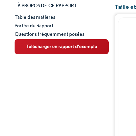
À PROPOS DE CE RAPPORT
Taille e
Table des matières
Taille et part de marché
Portée du Rapport
Questions fréquemment posées
Analyse du marché
Tendances et perspectives
Analyse des segments
Analyse géographique
Paysage concurrentiel
Acteurs majeurs
Évolutions de l'industrie