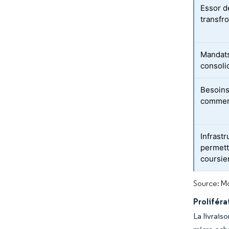
Essor d
transfro
Mandats
consoli
Besoins
commerc
Infrast
permett
coursie
Source: Mo
Prolifér
La livrais