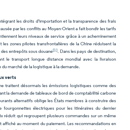
ntégrant les droits d'importation et la transparence des frais
usée par les conflits au Moyen-Orient a fait bondir les tarifs
ntiennent leurs niveaux de service grâce à un acheminement
les zones pilotes transfrontalières de la Chine réduisent la
[1]
ans des entrepôts sous douane
. Dans les pays de destination,
ant le transport longue distance mondial avec la livraison
e du marché de la logistique à la demande.
ux verts
rbone traitent désormais les émissions logistiques comme des
ysant la demande de tableaux de bord de comptabilité carbone
rburants alternatifs oblige les États membres à construire des
e fourgonnettes électriques pour les itinéraires du dernier
prix réduit qui regroupent plusieurs commandes sur un même
st affiché au moment du paiement. Les recommandations en