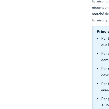
livraison 
récompense
marché de 
livraison 
Princi
Par 
que 
Par 
dema
Par 
devr
Par 
enre
Par 
TCAC