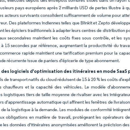
ts, exécutés depuis des entrepôts sombres situés dans un rayon de
lusieurs pays européens après 2 milliards USD de pertes illustre à 
les acteurs survivants consolident suffisamment de volume pour atte
ivreur. Des plateformes indiennes telles que Blinkit et Zepto dévelo
t les épiciers traditionnels à adapter leurs centres de distribution p
ux secondaires maintient les coûts fixes sous contrôle, et les 
 à 15 secondes par référence, augmentant la productivité du travai
commerce rapide maintient une tarification premium pour la capacité
e récurrente issue de paniers d'épicerie de type abonnement.
des logiciels d'optimisation des itinéraires en mode SaaS pa
ls de transport natifs du cloud réduisent de 15 à 20 % les coûts d'expl
s chauffeurs et la capacité des véhicules. Le modèle d'abonnemen
es logistiques tiers de taille moyenne de rivaliser avec les intégra
s d'apprentissage automatique qui affinent les fenêtres de livraison
de la logistique à la demande. Les modules de conformité intègrent 
ux obligations en matière de travail, protégeant les opérateurs d
 les données d'itinéraires anonymisées améliorent la précision des