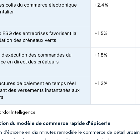
es colis du commerce électronique
+2.4%
ntalier
 ESG des entreprises favorisant la
+1.5%
dation des créneaux verts
 d'exécution des commandes du
+1.8%
e en direct des créateurs
ructures de paiement en temps réel
+1.3%
ant des versements instantanés aux
rs
rdor Intelligence
ation du modèle de commerce rapide d'épicerie
on d'épicerie en dix minutes remodèle le commerce de détail urbai