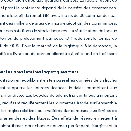
 deux kilomètres des quartiers denses. Le retrait récent de
quel point la rentabilité dépend de la densité des commandes.
indre le seuil de rentabilité avec moins de 30 commandes par
ppent des milliers de sites de micro-exécution des commandes,
our des rotations de stocks horaires. La réutilisation de locaux
systèmes de prélèvement par code QR réduisent le temps de
l de 40 %. Pour le marché de la logistique à la demande, la
 de livraison du dernier kilomètre à vélo tout en fidélisant
r les prestataires logistiques tiers
oitation en équilibrant en temps réel les données de trafic, les
t supprime les lourdes licences initiales, permettant aux
teurs mondiaux. Les boucles de télémétrie continues alimentent
, réduisant régulièrement les kilomètres à vide sur l'ensemble
les règles relatives aux matières dangereuses, aux limites de
es amendes et des litiges. Des effets de réseau émergent à
 algorithmes pour chaque nouveau participant, élargissant la