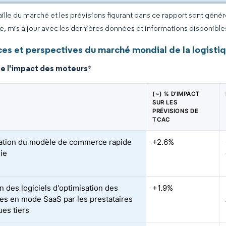
taille du marché et les prévisions figurant dans ce rapport sont géné
ce, mis à jour avec les dernières données et informations disponible
es et perspectives du marché mondial de la logisti
de l'impact des moteurs
*
(~) % D'IMPACT
SUR LES
PRÉVISIONS DE
TCAC
ration du modèle de commerce rapide
+2.6%
rie
n des logiciels d'optimisation des
+1.9%
ires en mode SaaS par les prestataires
ues tiers