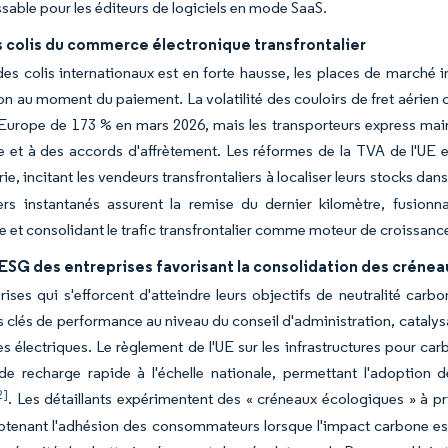
sable pour les éditeurs de logiciels en mode SaaS.
s colis du commerce électronique transfrontalier
des colis internationaux est en forte hausse, les places de marché i
on au moment du paiement. La volatilité des couloirs de fret aérien ca
Europe de 173 % en mars 2026, mais les transporteurs express mai
et à des accords d'affrètement. Les réformes de la TVA de l'UE et 
ie, incitant les vendeurs transfrontaliers à localiser leurs stocks d
ers instantanés assurent la remise du dernier kilomètre, fusionn
e et consolidant le trafic transfrontalier comme moteur de croissanc
SG des entreprises favorisant la consolidation des crénea
rises qui s'efforcent d'atteindre leurs objectifs de neutralité ca
s clés de performance au niveau du conseil d'administration, catal
tes électriques. Le règlement de l'UE sur les infrastructures pour ca
de recharge rapide à l'échelle nationale, permettant l'adoption d
2]
. Les détaillants expérimentent des « créneaux écologiques » à 
btenant l'adhésion des consommateurs lorsque l'impact carbone e