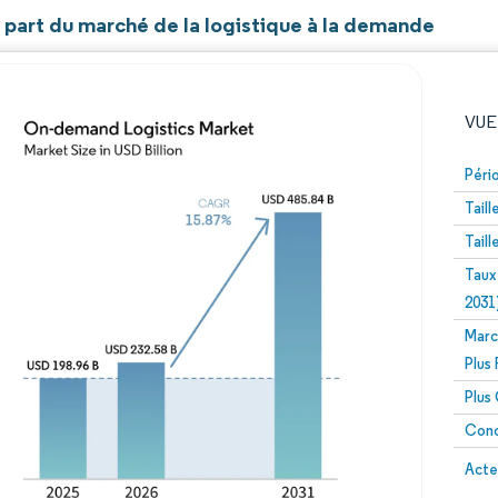
t part du marché de la logistique à la demande
VUE
Péri
Tail
Tail
Taux
2031
Marc
Image © Mordor Intelligence. La réutilisation nécessite un
Plus
Plus
Conc
Image 
Acte