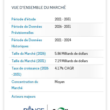
VUE D’ENSEMBLE DU MARCHÉ
Période d'étude
2021 - 2031
Période de Données
2026 - 2031
Prévisionnelles
Période de Données
2021 - 2024
Historiques
Taille du Marché (2026)
5.86 Milliards de dollars
Taille du Marché (2031)
7.19 Milliards de dollars
Taux de croissance (2026
4.17% CAGR
- 2031)
Concentration du
Moyen
Marché
Image © Mordor Intelligence. La réutilisation nécessite une attribution sous CC 
Acteurs majeurs