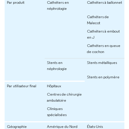
Par produit
Cathéters en
Cathéters à ballonnet
néphrologie
Cathéters de
Malecot
Cathéters à embout
en J
Cathéters en queue
de cochon
Stents en
Stents métalliques
néphrologie
Stents en polymère
Par utilisateur final
Hôpitaux
Centres de chirurgie
ambulatoire
Cliniques
spécialisées
Géographie
Amérique du Nord
États-Unis