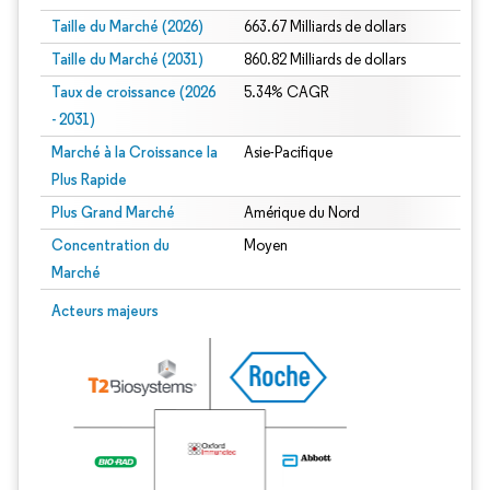
Taille du Marché (2026)
663.67 Milliards de dollars
Taille du Marché (2031)
860.82 Milliards de dollars
Taux de croissance (2026
5.34% CAGR
- 2031)
Marché à la Croissance la
Asie-Pacifique
Plus Rapide
Plus Grand Marché
Amérique du Nord
Concentration du
Moyen
Marché
Image © Mordor Intelligence. La réutilisation nécessite une attribution sous CC 
Acteurs majeurs