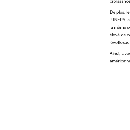
croissance
De plus, l
l'UNFPA, a
la même so
élevé de c
lévofloxac
Ainsi, ave
américaine