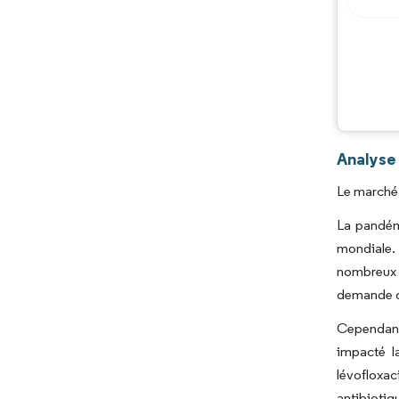
Analyse
Le marché 
La pandém
mondiale. 
nombreux h
demande de
Cependant,
impacté l
lévofloxac
antibiotiq