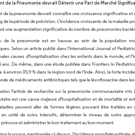
t de la Pneumonie devrait Détenir une Part de Marché Significa
 de la pneumonie devrait connaître une croissance significative et
ng de la période de prévision. L'incidence croissante de la maladie p
vé une augmentation significative du nombre de pneumonies bactér
u de la pneumonie est en hausse au sein de la population mo
ques. Selon un article publié dans l'International Journal of Pedia
pales causes d'hospitalisation chez les enfants dans le monde, et l'
 ans. De même, dans une étude publiée dans Frontiers in Pediatrics
e à environ 35,9 % dans la région nord de l'Inde. Ainsi, la forte inci
nde de médicaments antibiotiques tels que le lévofloxacine dans les
 selon l'article de recherche sur la pneumonie communautaire mi
ire est une cause majeure d'hospitalisation et de mortalité et ent
ladies peuvent aller de formes légères pouvant être traitées en 
 en unité de soins intensifs, déterminer le niveau de soins appro
 précoce et administrer le bon traitement au bon moment.
elon la source mentionnée ci-dessus, l'incidence mondiale estimée 