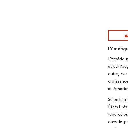
Image © Mord
L'Amériqu
L'Amérique
et par l'a
outre, des
croissance
en Amériq
Selon la m
États-Uni
tuberculos
dans le p