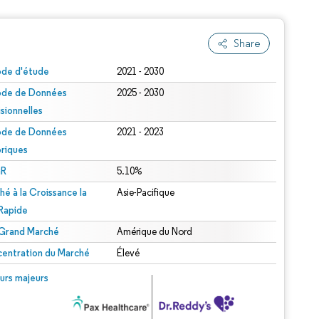
Share
ode d'étude
2021 - 2030
ode de Données
2025 - 2030
isionnelles
ode de Données
2021 - 2023
oriques
R
5.10%
hé à la Croissance la
Asie-Pacifique
 Rapide
 Grand Marché
Amérique du Nord
entration du Marché
Élevé
urs majeurs