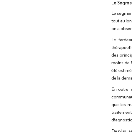
Le Segmen
Le segment
tout au lo
on a obser
Le fardea
thérapeuti
des princi
moins de 5
été estimé
de la dema
En outre,
communauta
que les ma
traitement
diagnostic
De plus, s