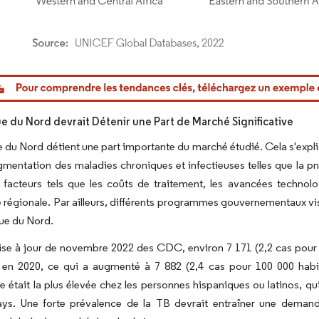
or Intelligence. La réutilisation nécessite une attribution sous CC BY 4.0.
e du Nord devrait Détenir une Part de Marché Significative
 du Nord détient une part importante du marché étudié. Cela s'exp
ugmentation des maladies chroniques et infectieuses telles que la pn
 facteurs tels que les coûts de traitement, les avancées technolo
 régionale. Par ailleurs, différents programmes gouvernementaux visa
ue du Nord.
ise à jour de novembre 2022 des CDC, environ 7 171 (2,2 cas pour 
s en 2020, ce qui a augmenté à 7 882 (2,4 cas pour 100 000 habi
e était la plus élevée chez les personnes hispaniques ou latinos, q
ays. Une forte prévalence de la TB devrait entraîner une demande