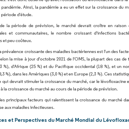
 pandémie. Ainsi, la pandémie a eu un effet sur la croissance du ma
a période d'étude.
de la période de prévision, le marché devrait croître en raison
les et communautaires, le nombre croissant d'infections bacté
s et peu coûteux.
la prévalence croissante des maladies bactériennes est l'un des fact
elon la mise à jour d'octobre 2021 de l'OMS, la plupart des cas de 
43 %), d'Afrique (25 %) et du Pacifique occidental (18 %), et un
(8,3 %), dans les Amériques (3,0 %) et en Europe (2,3 %). Ces statisti
e qui devrait stimuler la croissance du marché, car le lévofloxacine e
 à la croissance du marché au cours de la période de prévision.
des principaux facteurs qui ralentissent la croissance du marché d
e aux maladies infectieuses.
es et Perspectives du Marché Mondial du Lévofloxa