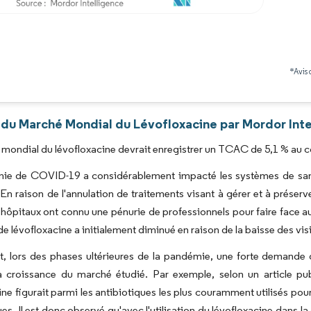
Image © Mordor Intelligence. La réutilisation nécessite une attribution sous CC BY 4.0
*Avis 
 du Marché Mondial du Lévofloxacine par Mordor Inte
mondial du lévofloxacine devrait enregistrer un TCAC de 5,1 % au co
ie de COVID-19 a considérablement impacté les systèmes de sant
En raison de l'annulation de traitements visant à gérer et à préserv
ôpitaux ont connu une pénurie de professionnels pour faire face au
 lévofloxacine a initialement diminué en raison de la baisse des visi
 lors des phases ultérieures de la pandémie, une forte demande d
a croissance du marché étudié. Par exemple, selon un article p
ine figurait parmi les antibiotiques les plus couramment utilisés po
ues. Il est donc observé qu'avec l'utilisation du lévofloxacine dans