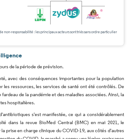
.
de non-responsabilité : les principaux acteurs sont triés sans ordre particulier
lligence
urs de la période de prévision.
é, avec des conséquences importantes pour la population
er les ressources, les services de santé ont été contrôlés. De
 fardeau de la pandémie et des maladies associées. Ainsi, la
tes hospitalières.
'antibiotiques s'est manifestée, ce qui a considérablement
ublié dans la revue BioMed Central (BMC) en mai 2021, le
ur la prise en charge clinique du COVID-19, aux côtés d'autres
 la gestion du COVID, le marché a connu une légère croissance