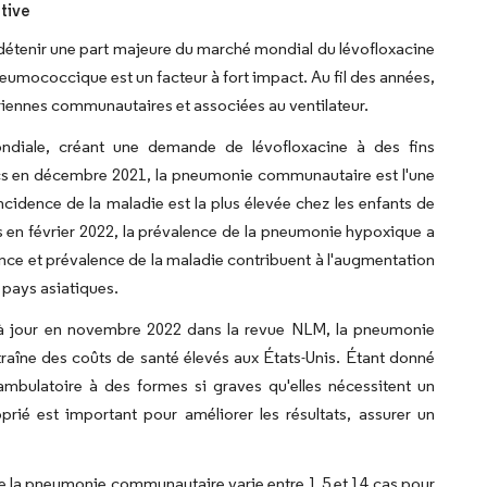
tive
 détenir une part majeure du marché mondial du lévofloxacine
neumococcique est un facteur à fort impact. Au fil des années,
iennes communautaires et associées au ventilateur.
ndiale, créant une demande de lévofloxacine à des fins
trics en décembre 2021, la pneumonie communautaire est l'une
incidence de la maladie est la plus élevée chez les enfants de
 en février 2022, la prévalence de la pneumonie hypoxique a
dence et prévalence de la maladie contribuent à l'augmentation
 pays asiatiques.
s à jour en novembre 2022 dans la revue NLM, la pneumonie
raîne des coûts de santé élevés aux États-Unis. Étant donné
ambulatoire à des formes si graves qu'elles nécessitent un
prié est important pour améliorer les résultats, assurer un
de la pneumonie communautaire varie entre 1,5 et 14 cas pour