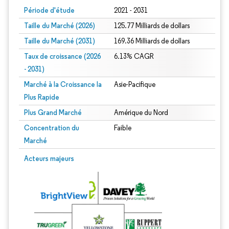
Période d'étude
2021 - 2031
Taille du Marché (2026)
125.77 Milliards de dollars
Taille du Marché (2031)
169.36 Milliards de dollars
Taux de croissance (2026
6.13% CAGR
- 2031)
Marché à la Croissance la
Asie-Pacifique
Plus Rapide
Plus Grand Marché
Amérique du Nord
Concentration du
Faible
Marché
Image © Mordor Intelligence. La réutilisation nécessite une attribution sous CC 
Acteurs majeurs