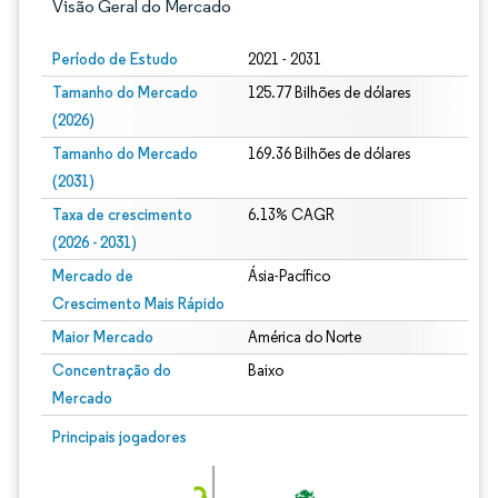
Visão Geral do Mercado
Período de Estudo
2021 - 2031
Tamanho do Mercado
125.77 Bilhões de dólares
(2026)
Tamanho do Mercado
169.36 Bilhões de dólares
(2031)
Taxa de crescimento
6.13% CAGR
(2026 - 2031)
Mercado de
Ásia-Pacífico
Crescimento Mais Rápido
Maior Mercado
América do Norte
Concentração do
Baixo
Mercado
Imagem © Mordor Intelligence. O reuso requer atribuição conforme CC BY 4.0.
Principais jogadores