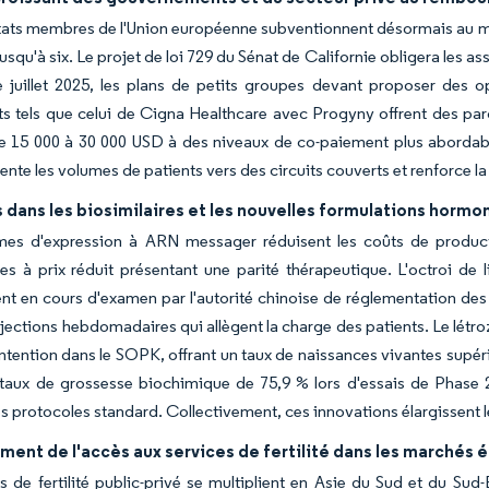
tats membres de l'Union européenne subventionnent désormais au moin
usqu'à six. Le projet de loi 729 du Sénat de Californie obligera les as
e juillet 2025, les plans de petits groupes devant proposer des o
ts tels que celui de Cigna Healthcare avec Progyny offrent des parco
de 15 000 à 30 000 USD à des niveaux de co-paiement plus abordab
ente les volumes de patients vers des circuits couverts et renforce l
dans les biosimilaires et les nouvelles formulations hormo
mes d'expression à ARN messager réduisent les coûts de produc
res à prix réduit présentant une parité thérapeutique. L'octroi 
nt en cours d'examen par l'autorité chinoise de réglementation de
njections hebdomadaires qui allègent la charge des patients. Le létr
ntention dans le SOPK, offrant un taux de naissances vivantes supé
n taux de grossesse biochimique de 75,9 % lors d'essais de Phase
es protocoles standard. Collectivement, ces innovations élargissent l
ment de l'accès aux services de fertilité dans les marchés
s de fertilité public-privé se multiplient en Asie du Sud et du Sud