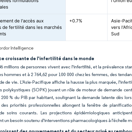
velles formulations
l'Union e
ales
sement de l'accès aux
+0.7%
Asie-Paci
s de fertilité dans les marchés
vers l'Afr
nts
Sud
rdor Intelligence
e croissante de l'infertilité dans le monde
6 millions de personnes vivent avec l'infertilité, et la prévalence st
es hommes et à 2 764,62 pour 100 000 chez les femmes, des tendances
e de vie. L'Asie-Pacifique affiche la hausse la plus marquée, l'infert
s polykystiques (SOPK) jouant un rôle de moteur de demande centra
200 % du PIB par habitant, soulignant la demande latente dès lors 
n des priorités professionnelles allongent la fenêtre de planification
de soins courants. Les projections épidémiologiques anticipent 
nt un besoin soutenu d'interventions pharmacologiques à l'échelle m
croissant des gouvernements et du secteur privé au rembo