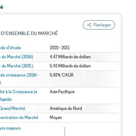
té
Partager
 D’ENSEMBLE DU MARCHÉ
ode d'étude
2020 - 2031
le du Marché (2026)
4.47 Milliards de dollars
le du Marché (2031)
5.93 Milliards de dollars
 de croissance (2026 -
5.83% CAGR
)
hé à la Croissance la
Asie-Pacifique
e attribution sous CC BY 4.0.
 Rapide
 Grand Marché
Amérique du Nord
entration du Marché
Moyen
© Mordor Intelligence. La réutilisation nécessite une attribution sous CC BY 4.0.
urs majeurs