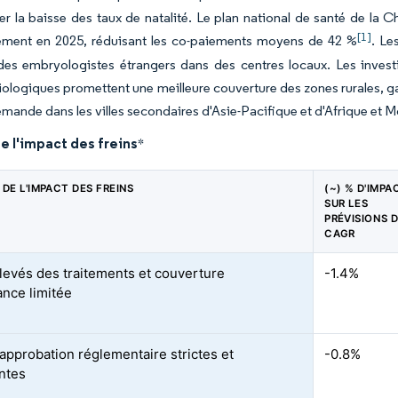
er la baisse des taux de natalité. Le plan national de santé de la Chi
[1]
ment en 2025, réduisant les co-paiements moyens de 42 %
. Le
des embryologistes étrangers dans des centres locaux. Les investi
iologiques promettent une meilleure couverture des zones rurales, ga
emande dans les villes secondaires d'Asie-Pacifique et d'Afrique et 
e l'impact des freins
*
DE L'IMPACT DES FREINS
(~) % D'IMPA
SUR LES
PRÉVISIONS 
CAGR
levés des traitements et couverture
-1.4%
ance limitée
'approbation réglementaire strictes et
-0.8%
ntes