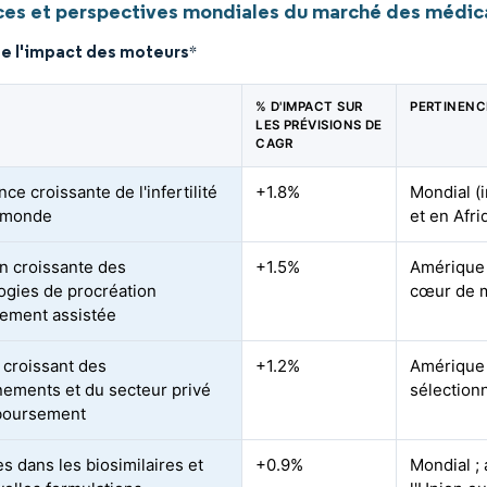
es et perspectives mondiales du marché des médicam
de l'impact des moteurs
*
% D'IMPACT SUR
PERTINENC
LES PRÉVISIONS DE
CAGR
ce croissante de l'infertilité
+1.8%
Mondial (
e monde
et en Afr
n croissante des
+1.5%
Amérique 
ogies de procréation
cœur de m
ement assistée
 croissant des
+1.2%
Amérique
ements et du secteur privé
sélection
boursement
s dans les biosimilaires et
+0.9%
Mondial ;