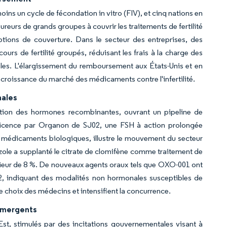
s un cycle de fécondation in vitro (FIV), et cinq nations en
sureurs de grands groupes à couvrir les traitements de fertilité
ptions de couverture. Dans le secteur des entreprises, des
urs de fertilité groupés, réduisant les frais à la charge des
les. L'élargissement du remboursement aux États-Unis et en
a croissance du marché des médicaments contre l'infertilité.
nales
tion des hormones recombinantes, ouvrant un pipeline de
de licence par Organon de SJ02, une FSH à action prolongée
s médicaments biologiques, illustre le mouvement du secteur
ozole a supplanté le citrate de clomifène comme traitement de
rieur de 8 %. De nouveaux agents oraux tels que OXO-001 ont
 2, indiquant des modalités non hormonales susceptibles de
e choix des médecins et intensifient la concurrence.
 émergents
-Est, stimulés par des incitations gouvernementales visant à