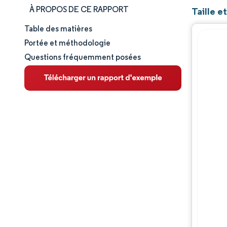
À PROPOS DE CE RAPPORT
Taille e
Table des matières
Taille et part de marché
Portée et méthodologie
Questions fréquemment posées
Analyse du marché
Tendances et perspectives
Analyse des segments
Analyse géographique
Paysage concurrentiel
Acteurs majeurs
Évolutions de l'industrie