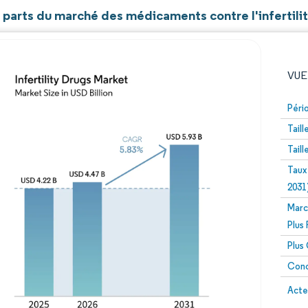
t parts du marché des médicaments contre l'infertili
VUE
Péri
Tail
Tail
Taux
2031
Marc
Image © Mordor Intelligence. La réutilisation nécessite un
Plus
Plus
Conc
Image 
Acte