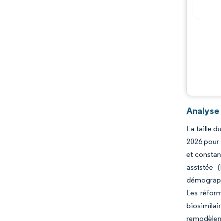
Analyse
La taille 
2026 pour 
et constan
assistée 
démographi
Les réfor
biosimilai
remodèlent