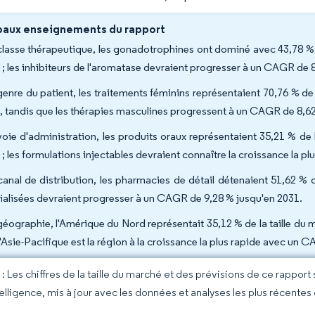
paux enseignements du rapport
classe thérapeutique, les gonadotrophines ont dominé avec 43,78 % 
 ; les inhibiteurs de l'aromatase devraient progresser à un CAGR de 
genre du patient, les traitements féminins représentaient 70,76 % de 
, tandis que les thérapies masculines progressent à un CAGR de 8,62
voie d'administration, les produits oraux représentaient 35,21 % de l
 ; les formulations injectables devraient connaître la croissance la 
canal de distribution, les pharmacies de détail détenaient 51,62 % 
ialisées devraient progresser à un CAGR de 9,28 % jusqu'en 2031.
géographie, l'Amérique du Nord représentait 35,12 % de la taille du m
l'Asie-Pacifique est la région à la croissance la plus rapide avec un 
 Les chiffres de la taille du marché et des prévisions de ce rapport
elligence, mis à jour avec les données et analyses les plus récentes