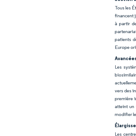
Tous les É
financent j
à partir d
partenaria
patients 
Europe ori
Avancées 
Les systè
biosimilai
actuelleme
vers des i
première i
atteint u
modifier l
Élargisse
Les centre