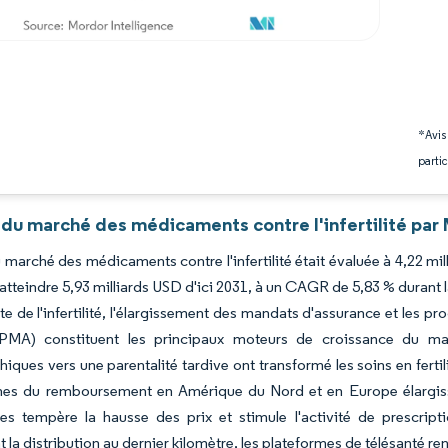
*Avis
partic
 du marché des médicaments contre l'infertilité par 
du marché des médicaments contre l'infertilité était évaluée à 4,22 mi
atteindre 5,93 milliards USD d'ici 2031, à un CAGR de 5,83 % durant 
te de l'infertilité, l'élargissement des mandats d'assurance et les
(PMA) constituent les principaux moteurs de croissance du marc
ques vers une parentalité tardive ont transformé les soins en fertilit
mes du remboursement en Amérique du Nord et en Europe élargissen
res tempère la hausse des prix et stimule l'activité de prescript
 la distribution au dernier kilomètre, les plateformes de télésanté ren