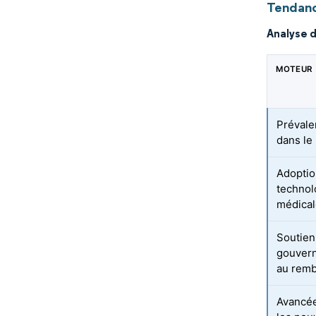
Tendanc
Analyse 
MOTEUR
Prévalen
dans l
Adoptio
technol
médical
Soutien
gouvern
au rem
Avancée