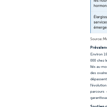
les nou
hormon
Élargis
service
émerge
Source: Mo
Prévalenc
Environ 18
000 chez l
liés au mod
des ovaire
dépassent 
l'évolutio
parcours 
garantissa
Soutien 