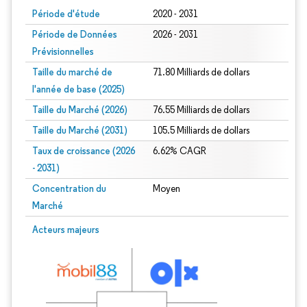
Période d'étude
2020 - 2031
Période de Données
2026 - 2031
Prévisionnelles
Taille du marché de
71.80 Milliards de dollars
l'année de base (2025)
Taille du Marché (2026)
76.55 Milliards de dollars
Taille du Marché (2031)
105.5 Milliards de dollars
Taux de croissance (2026
6.62% CAGR
- 2031)
Concentration du
Moyen
Marché
Image © Mordor Intelligence. La réutilisation nécessite une attribution sous CC 
Acteurs majeurs