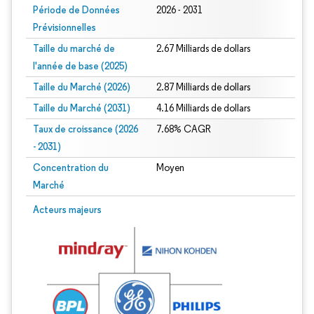
Période de Données
2026 - 2031
Prévisionnelles
Taille du marché de
2.67 Milliards de dollars
l'année de base (2025)
Taille du Marché (2026)
2.87 Milliards de dollars
Taille du Marché (2031)
4.16 Milliards de dollars
Taux de croissance (2026
7.68% CAGR
- 2031)
Concentration du
Moyen
Marché
Image © Mordor Intelligence. La réutilisation nécessite une attribution sous CC 
Acteurs majeurs