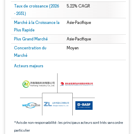
Taux de croissance (2026
5.22% CAGR
- 2031)
Marché à la Croissance la
Asie-Pacifique
Plus Rapide
Plus Grand Marché
Asie-Pacifique
Concentration du
Moyen
Marché
Image © Mordor Intelligence. La réutilisation nécessite une attribution sous CC 
Acteurs majeurs
*Avis de non-responsabilité : les principaux acteurs sont triés sans ordre
particulier