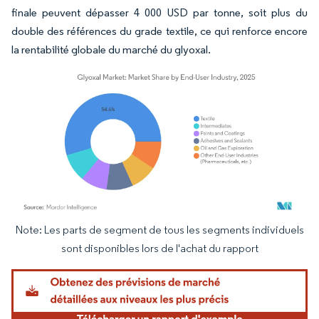
finale peuvent dépasser 4 000 USD par tonne, soit plus du
double des références du grade textile, ce qui renforce encore
la rentabilité globale du marché du glyoxal.
Note: Les parts de segment de tous les segments individuels
Image © Mordor Intelligence. La réutilisation nécessite une attribution sous CC BY 4.
sont disponibles lors de l'achat du rapport