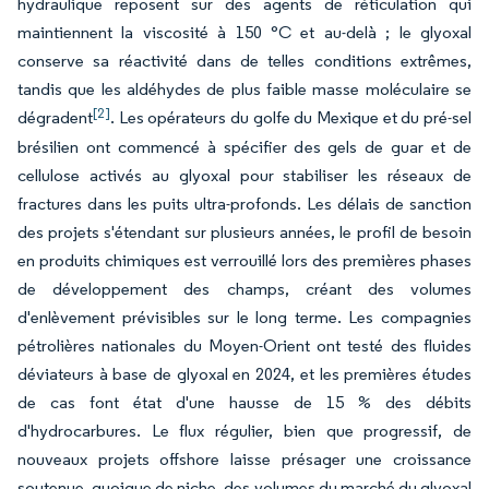
hydraulique reposent sur des agents de réticulation qui
maintiennent la viscosité à 150 °C et au-delà ; le glyoxal
conserve sa réactivité dans de telles conditions extrêmes,
tandis que les aldéhydes de plus faible masse moléculaire se
[2]
dégradent
. Les opérateurs du golfe du Mexique et du pré-sel
brésilien ont commencé à spécifier des gels de guar et de
cellulose activés au glyoxal pour stabiliser les réseaux de
fractures dans les puits ultra-profonds. Les délais de sanction
des projets s'étendant sur plusieurs années, le profil de besoin
en produits chimiques est verrouillé lors des premières phases
de développement des champs, créant des volumes
d'enlèvement prévisibles sur le long terme. Les compagnies
pétrolières nationales du Moyen-Orient ont testé des fluides
déviateurs à base de glyoxal en 2024, et les premières études
de cas font état d'une hausse de 15 % des débits
d'hydrocarbures. Le flux régulier, bien que progressif, de
nouveaux projets offshore laisse présager une croissance
soutenue, quoique de niche, des volumes du marché du glyoxal