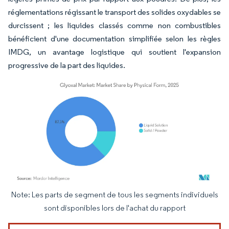
réglementations régissant le transport des solides oxydables se
durcissent ; les liquides classés comme non combustibles
bénéficient d'une documentation simplifiée selon les règles
IMDG, un avantage logistique qui soutient l'expansion
progressive de la part des liquides.
Note: Les parts de segment de tous les segments individuels
Image © Mordor Intelligence. La réutilisation nécessite une attribution sous CC BY 4.
sont disponibles lors de l'achat du rapport