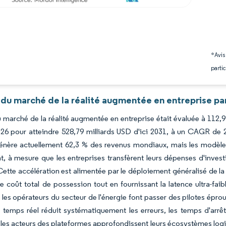
*Avis
partic
 du marché de la réalité augmentée en entreprise pa
du marché de la réalité augmentée en entreprise était évaluée à 112,9
6 pour atteindre 528,79 milliards USD d'ici 2031, à un CAGR de 2
génère actuellement 62,3 % des revenus mondiaux, mais les modèle
, à mesure que les entreprises transfèrent leurs dépenses d'inves
 Cette accélération est alimentée par le déploiement généralisé de l
le coût total de possession tout en fournissant la latence ultra-faibl
t les opérateurs du secteur de l'énergie font passer des pilotes éprou
n temps réel réduit systématiquement les erreurs, les temps d'arrêt 
les acteurs des plateformes approfondissent leurs écosystèmes logic