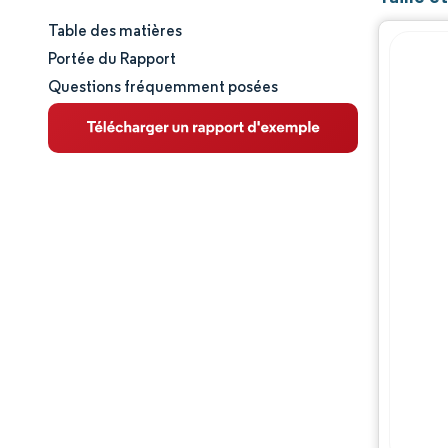
Table des matières
Taille et part de marché
Portée du Rapport
Questions fréquemment posées
Analyse du marché
Tendances et perspectives
Analyse des segments
Analyse géographique
Paysage concurrentiel
Acteurs majeurs
Évolutions de l'industrie