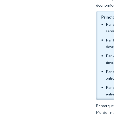
économique
Princi
Par 
serv
Par 
devr
Par 
devr
Par 
entr
Par s
entr
Remarque :
Mordor Int