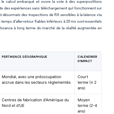
t le calcul embarqué et ouvre la voie à des superpositions
e des expériences sans téléchargement qui fonctionnent sur
nt désormais des inspections de RA sensibles à la latence via
emps d'aller-retour fiables inférieurs à 20 ms sont essentiels
oissance à long terme du marché de la réalité augmentée en
PERTINENCE GÉOGRAPHIQUE
CALENDRIER
D'IMPACT
Mondial, avec une préoccupation
Court
accrue dans les secteurs réglementés
terme (≤ 2
ans)
Centres de fabrication d'Amérique du
Moyen
Nord et d'UE
terme (2-4
ans)