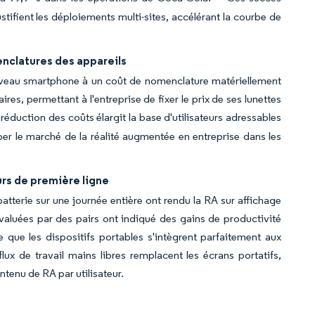
tifient les déploiements multi-sites, accélérant la courbe de
nclatures des appareils
niveau smartphone à un coût de nomenclature matériellement
res, permettant à l'entreprise de fixer le prix de ses lunettes
réduction des coûts élargit la base d'utilisateurs adressables
pper le marché de la réalité augmentée en entreprise dans les
urs de première ligne
batterie sur une journée entière ont rendu la RA sur affichage
valuées par des pairs ont indiqué des gains de productivité
 que les dispositifs portables s'intègrent parfaitement aux
flux de travail mains libres remplacent les écrans portatifs,
tenu de RA par utilisateur.