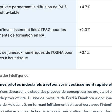
privée permettant la diffusion de RA à
+4.7%
ultra-faible
d'investissement liés à l'ESG pour les
+2.3%
ents de formation en RA
 de jumeaux numériques de l'OSHA pour
+3.1%
nes à haut risque
rdor Intelligence
es pilotes industriels à retour sur investissement rapide 
rises dépassent le stade des preuves de concept car les projets p
 de productivité. L'usine de moteurs de Ford à Dearborn a docume
 de HoloLens 2, en formant initialement 25 travailleurs avec l'intentio
t similaires ont porté la précision de préparation des commandes