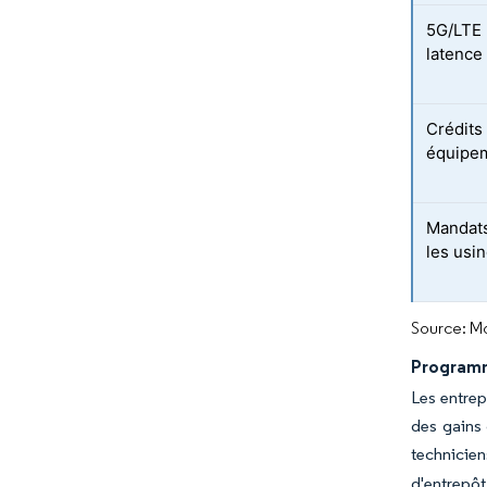
5G/LTE 
latence 
Crédits 
équipem
Mandats
les usi
Source: Mo
Programm
Les entrep
des gains
techniciens
d'entrepô