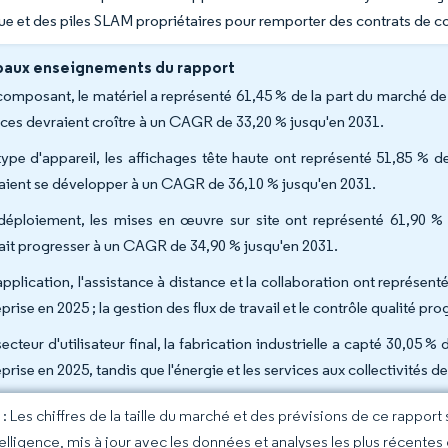
 et des piles SLAM propriétaires pour remporter des contrats de c
paux enseignements du rapport
composant, le matériel a représenté 61,45 % de la part du marché de 
ices devraient croître à un CAGR de 33,20 % jusqu'en 2031.
type d'appareil, les affichages tête haute ont représenté 51,85 % 
aient se développer à un CAGR de 36,10 % jusqu'en 2031.
déploiement, les mises en œuvre sur site ont représenté 61,90 % 
ait progresser à un CAGR de 34,90 % jusqu'en 2031.
application, l'assistance à distance et la collaboration ont représent
eprise en 2025 ; la gestion des flux de travail et le contrôle qualité
ecteur d'utilisateur final, la fabrication industrielle a capté 30,05 %
eprise en 2025, tandis que l'énergie et les services aux collectivités
 Les chiffres de la taille du marché et des prévisions de ce rapport
elligence, mis à jour avec les données et analyses les plus récentes