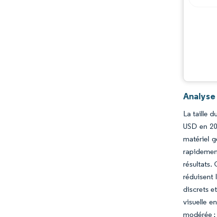
Analyse
La taille 
USD en 202
matériel 
rapidement
résultats.
réduisent 
discrets e
visuelle e
modérée ; 