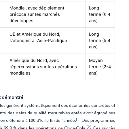
Mondial, avec déploiement
Long
précoce sur les marchés
terme (≥ 4
développés
ans)
UE et Amérique du Nord,
Long
s'étendant à l'Asie-Pacifique
terme (≥ 4
ans)
Amérique du Nord, avec
Moyen
répercussions sur les opérations
terme (2-4
mondiales
ans)
et démontré
ilotes génèrent systématiquement des économies concrètes et
nté des gains de qualité mesurables après avoir équipé ses
[1]
n d'étendre à 100 d'ici la fin de l'année.
Des programmes
[2]
 à 99,9 % dans les opérations de Coca-Cola.
Ces succès