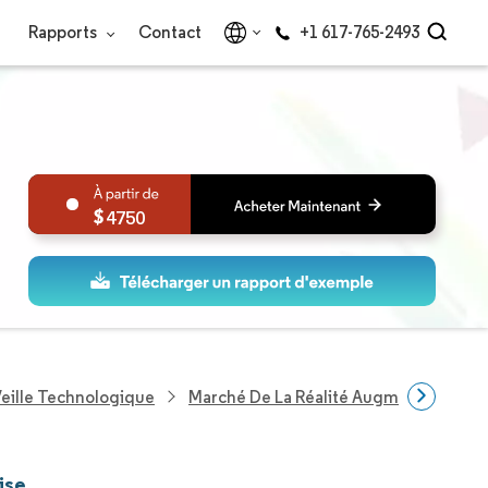
Rapports
Contact
+1 617-765-2493
4750
eille Technologique
Marché De La Réalité Augmentée En En
ise