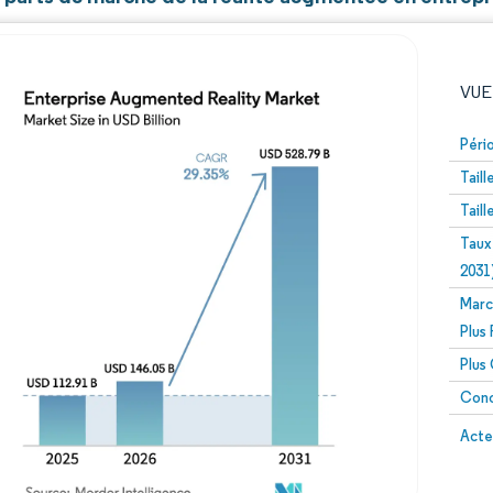
VUE
Péri
Tail
Tail
Taux
2031
Marc
Image © Mordor Intelligence. La réutilisation nécessite un
Plus
Plus
Conc
Image 
Acte