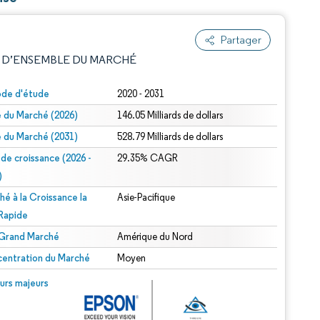
Partager
 D’ENSEMBLE DU MARCHÉ
ode d'étude
2020 - 2031
le du Marché (2026)
146.05 Milliards de dollars
le du Marché (2031)
528.79 Milliards de dollars
 de croissance (2026 -
29.35% CAGR
)
hé à la Croissance la
Asie-Pacifique
e attribution sous CC BY 4.0.
 Rapide
 Grand Marché
Amérique du Nord
entration du Marché
Moyen
© Mordor Intelligence. La réutilisation nécessite une attribution sous CC BY 4.0.
urs majeurs