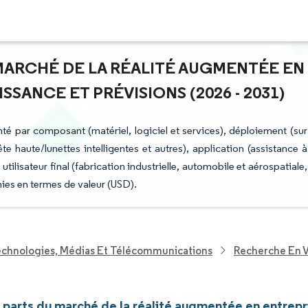
 MARCHÉ DE LA RÉALITÉ AUGMENTÉE EN
SANCE ET PRÉVISIONS (2026 - 2031)
é par composant (matériel, logiciel et services), déploiement (sur
ête haute/lunettes intelligentes et autres), application (assistance à
utilisateur final (fabrication industrielle, automobile et aérospatiale,
nies en termes de valeur (USD).
echnologies, Médias Et Télécommunications
Recherche En V
t parts du marché de la réalité augmentée en entrepr