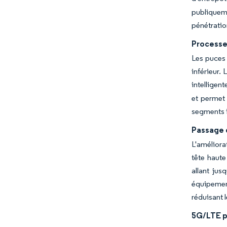
publiqueme
pénétratio
Processe
Les puces
inférieur.
intelligen
et permet 
segments i
Passage g
L'améliora
tête haute
allant jus
équipement
réduisant 
5G/LTE pr