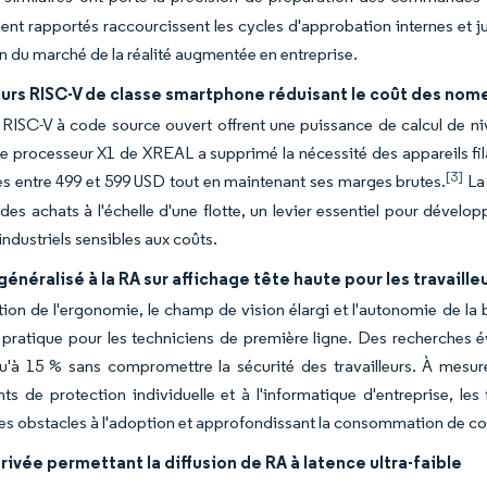
nt rapportés raccourcissent les cycles d'approbation internes et jus
n du marché de la réalité augmentée en entreprise.
urs RISC-V de classe smartphone réduisant le coût des nome
 RISC-V à code source ouvert offrent une puissance de calcul de 
 Le processeur X1 de XREAL a supprimé la nécessité des appareils filai
[3]
tes entre 499 et 599 USD tout en maintenant ses marges brutes.
La 
des achats à l'échelle d'une flotte, un levier essentiel pour dévelo
ndustriels sensibles aux coûts.
énéralisé à la RA sur affichage tête haute pour les travaille
tion de l'ergonomie, le champ de vision élargi et l'autonomie de la 
 pratique pour les techniciens de première ligne. Des recherches é
qu'à 15 % sans compromettre la sécurité des travailleurs. À mesure
s de protection individuelle et à l'informatique d'entreprise, les 
les obstacles à l'adoption et approfondissant la consommation de con
ivée permettant la diffusion de RA à latence ultra-faible