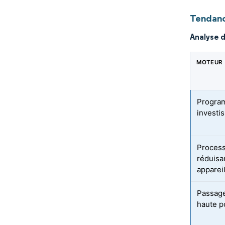
Tendanc
Analyse 
MOTEUR
Program
investi
Process
réduisa
apparei
Passage
haute p