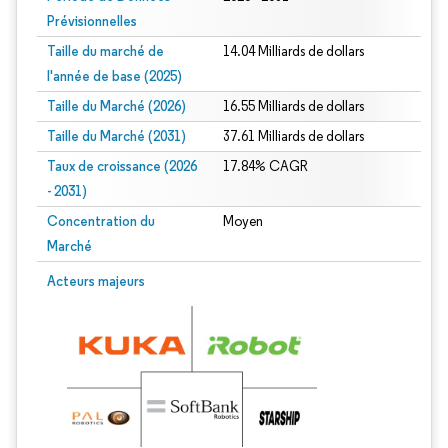
Prévisionnelles
Taille du marché de
14.04 Milliards de dollars
l'année de base (2025)
Taille du Marché (2026)
16.55 Milliards de dollars
Taille du Marché (2031)
37.61 Milliards de dollars
Taux de croissance (2026
17.84% CAGR
- 2031)
Concentration du
Moyen
Marché
Image © Mordor Intelligence. La réutilisation nécessite une attribution sous CC 
Acteurs majeurs