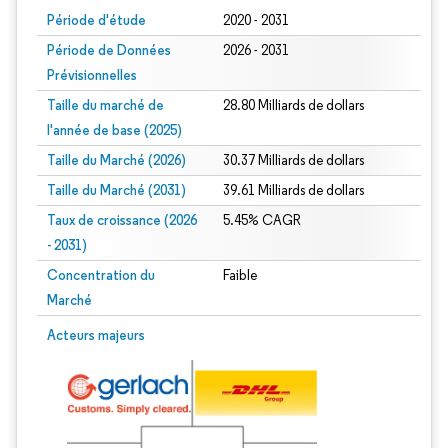
Période d'étude
2020 - 2031
Période de Données
2026 - 2031
Prévisionnelles
Taille du marché de
28.80 Milliards de dollars
l'année de base (2025)
Taille du Marché (2026)
30.37 Milliards de dollars
Taille du Marché (2031)
39.61 Milliards de dollars
Taux de croissance (2026
5.45% CAGR
- 2031)
Concentration du
Faible
Marché
Image © Mordor Intelligence. La réutilisation nécessite une attribution sous CC 
Acteurs majeurs