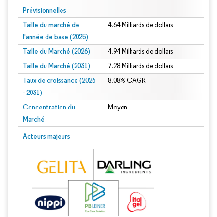
Prévisionnelles
Taille du marché de
4.64 Milliards de dollars
l'année de base (2025)
Taille du Marché (2026)
4.94 Milliards de dollars
Taille du Marché (2031)
7.28 Milliards de dollars
Taux de croissance (2026
8.08% CAGR
- 2031)
Concentration du
Moyen
Marché
Image © Mordor Intelligence. La réutilisation nécessite une attribution sous CC 
Acteurs majeurs