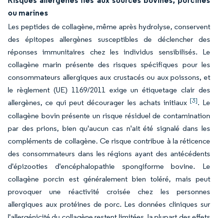
Risques allergènes liés aux sources bovines, porcines
ou marines
Les peptides de collagène, même après hydrolyse, conservent
des épitopes allergènes susceptibles de déclencher des
réponses immunitaires chez les individus sensibilisés. Le
collagène marin présente des risques spécifiques pour les
consommateurs allergiques aux crustacés ou aux poissons, et
le règlement (UE) 1169/2011 exige un étiquetage clair des
[3]
allergènes, ce qui peut décourager les achats initiaux
. Le
collagène bovin présente un risque résiduel de contamination
par des prions, bien qu'aucun cas n'ait été signalé dans les
compléments de collagène. Ce risque contribue à la réticence
des consommateurs dans les régions ayant des antécédents
d'épizooties d'encéphalopathie spongiforme bovine. Le
collagène porcin est généralement bien toléré, mais peut
provoquer une réactivité croisée chez les personnes
allergiques aux protéines de porc. Les données cliniques sur
l'allergénicité du collagène restent limitées, la plupart des effets