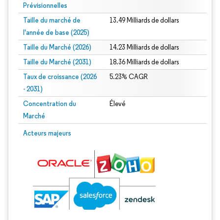
Prévisionnelles
Taille du marché de
13.49 Milliards de dollars
l'année de base (2025)
Taille du Marché (2026)
14.23 Milliards de dollars
Taille du Marché (2031)
18.36 Milliards de dollars
Taux de croissance (2026
5.23% CAGR
- 2031)
Concentration du
Élevé
Marché
Image © Mordor Intelligence. La réutilisation nécessite une attribution sous CC 
Acteurs majeurs