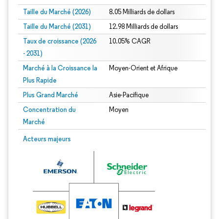
Taille du Marché (2026)
8.05 Milliards de dollars
Taille du Marché (2031)
12.98 Milliards de dollars
Taux de croissance (2026
10.05% CAGR
- 2031)
Marché à la Croissance la
Moyen-Orient et Afrique
Plus Rapide
Plus Grand Marché
Asie-Pacifique
Concentration du
Moyen
Marché
Image © Mordor Intelligence. La réutilisation nécessite une attribution sous CC 
Acteurs majeurs