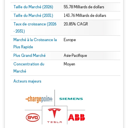
Taille du Marché (2026)
55.78 Milliards de dollars
Taille du Marché (2031)
143.76 Milliards de dollars
Taux de croissance (2026
20.85% CAGR
- 2031)
Marché à la Croissance la
Europe
Plus Rapide
Plus Grand Marché
Asie-Pacifique
Concentration du
Moyen
Marché
Image © Mordor Intelligence. La réutilisation nécessite une attribution sous CC 
Acteurs majeurs