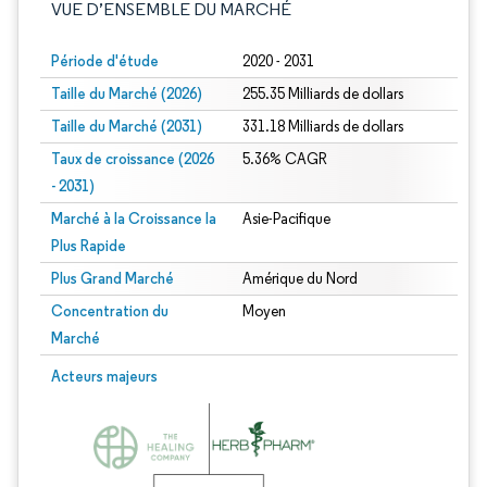
VUE D’ENSEMBLE DU MARCHÉ
Période d'étude
2020 - 2031
Taille du Marché (2026)
255.35 Milliards de dollars
Taille du Marché (2031)
331.18 Milliards de dollars
Taux de croissance (2026
5.36% CAGR
- 2031)
Marché à la Croissance la
Asie-Pacifique
Plus Rapide
Plus Grand Marché
Amérique du Nord
Concentration du
Moyen
Marché
Image © Mordor Intelligence. La réutilisation nécessite une attribution sous CC 
Acteurs majeurs