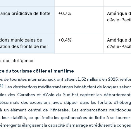
ance prédictive de flotte
+0.7%
Amérique d
d'Asie-Paci
ions municipales de
+0.4%
Amérique du
sation des fronts de mer
d'Asie-Paci
rdor Intelligence
ce du tourisme côtier et maritime
es de touristes internationaux ont atteint 1,52 milliard en 2025, renf
1]
. Les destinations méditerranéennes bénéficient de longues saisons 
ôles des Caraïbes et d'Asie du Sud-Est captent les débordements
 désormais des excursions avec skipper dans les forfaits d'héber
à un élément central de l'itinéraire. Les embarcations multicoque
 leur stabilité, ce qui incite les gestionnaires de flotte à se tour
 émergents élargissent la capacité d'amarrage et réduisent la conges