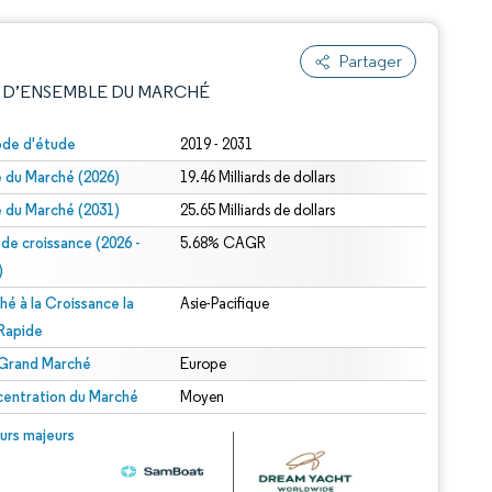
Partager
 D’ENSEMBLE DU MARCHÉ
ode d'étude
2019 - 2031
le du Marché (2026)
19.46 Milliards de dollars
le du Marché (2031)
25.65 Milliards de dollars
 de croissance (2026 -
5.68% CAGR
)
hé à la Croissance la
Asie-Pacifique
e attribution sous CC BY 4.0.
 Rapide
 Grand Marché
Europe
entration du Marché
Moyen
© Mordor Intelligence. La réutilisation nécessite une attribution sous CC BY 4.0.
urs majeurs