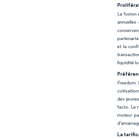
Proliféra
La fusion
annuelles
conservent
partenaria
et la conf
transactio
liquidité l
Préférenc
Freedom B
cotisation
des jeunes
facto. Le 
moteur par
d'amarrage
La tarifi