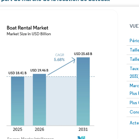
VUE
Péri
Tail
Tail
Taux
2031
Marc
Image © Mordor Intelligence. La réutilisation nécessite un
Plus
Plus
Conc
Image 
Acte