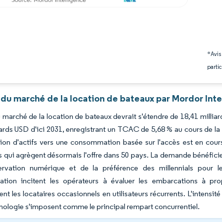
*Avis
partic
 du marché de la location de bateaux par Mordor Inte
du marché de la location de bateaux devrait s'étendre de 18,41 milli
iards USD d'ici 2031, enregistrant un TCAC de 5,68 % au cours de l
ion d'actifs vers une consommation basée sur l'accès est en cours
rs qui agrègent désormais l'offre dans 50 pays. La demande bénéfic
ervation numérique et de la préférence des millennials pour 
fication incitent les opérateurs à évaluer les embarcations à p
ent les locataires occasionnels en utilisateurs récurrents. L'intensit
hnologie s'imposent comme le principal rempart concurrentiel.