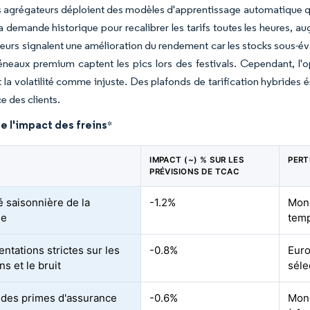
 agrégateurs déploient des modèles d'apprentissage automatique qu
la demande historique pour recalibrer les tarifs toutes les heures, 
eurs signalent une amélioration du rendement car les stocks sous-év
éneaux premium captent les pics lors des festivals. Cependant, l'op
 la volatilité comme injuste. Des plafonds de tarification hybrides 
e des clients.
e l'impact des freins
*
IMPACT (~) % SUR LES
PERT
PRÉVISIONS DE TCAC
té saisonnière de la
-1.2%
Mond
de
tem
ntations strictes sur les
-0.8%
Euro
s et le bruit
séle
des primes d'assurance
-0.6%
Mond