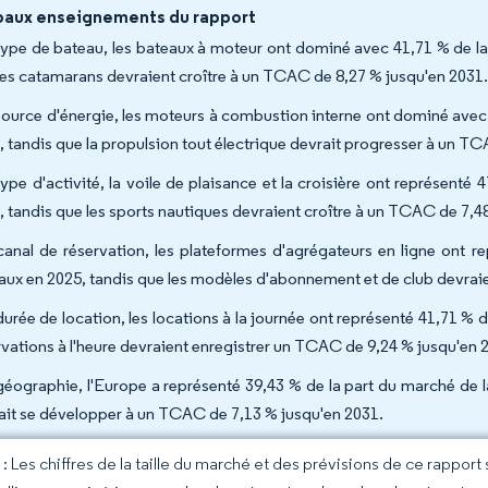
paux enseignements du rapport
type de bateau, les bateaux à moteur ont dominé avec 41,71 % de la
les catamarans devraient croître à un TCAC de 8,27 % jusqu'en 2031
source d'énergie, les moteurs à combustion interne ont dominé avec 
, tandis que la propulsion tout électrique devrait progresser à un T
type d'activité, la voile de plaisance et la croisière ont représenté
, tandis que les sports nautiques devraient croître à un TCAC de 7,48
canal de réservation, les plateformes d'agrégateurs en ligne ont r
aux en 2025, tandis que les modèles d'abonnement et de club devrai
durée de location, les locations à la journée ont représenté 41,71 % d
rvations à l'heure devraient enregistrer un TCAC de 9,24 % jusqu'en 
géographie, l'Europe a représenté 39,43 % de la part du marché de l
ait se développer à un TCAC de 7,13 % jusqu'en 2031.
 Les chiffres de la taille du marché et des prévisions de ce rapport