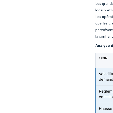
Les grands
locaux et 
Les opérat
que les cr
perçoivent
la confianc
Analyse d
FREIN
Volatili
deman
Régleme
émission
Hausse 