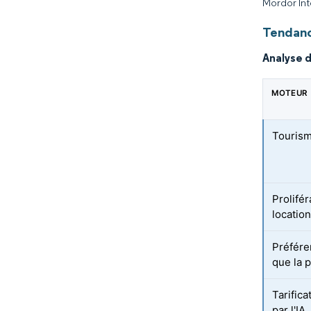
Mordor Int
Tendanc
Analyse 
MOTEUR
Tourism
Prolifé
location
Préfére
que la 
Tarific
par l'IA