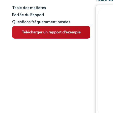
Table des matières
Taille et part de marché
Portée du Rapport
Questions fréquemment posées
Analyse du marché
Tendances et perspectives
Analyse des segments
Analyse géographique
Paysage concurrentiel
Acteurs majeurs
Évolutions de l'industrie