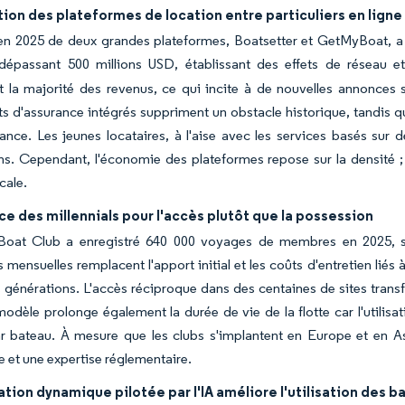
tion des plateformes de location entre particuliers en ligne
 en 2025 de deux grandes plateformes, Boatsetter et GetMyBoat, 
 dépassant 500 millions USD, établissant des effets de réseau et
 la majorité des revenus, ce qui incite à de nouvelles annonces 
ts d'assurance intégrés suppriment un obstacle historique, tandis qu
iance. Les jeunes locataires, à l'aise avec les services basés sur 
ns. Cependant, l'économie des plateformes repose sur la densité ; 
ocale.
e des millennials pour l'accès plutôt que la possession
oat Club a enregistré 640 000 voyages de membres en 2025, sou
s mensuelles remplacent l'apport initial et les coûts d'entretien lié
 générations. L'accès réciproque dans des centaines de sites trans
modèle prolonge également la durée de vie de la flotte car l'utilisa
 bateau. À mesure que les clubs s'implantent en Europe et en Asi
 et une expertise réglementaire.
cation dynamique pilotée par l'IA améliore l'utilisation des 