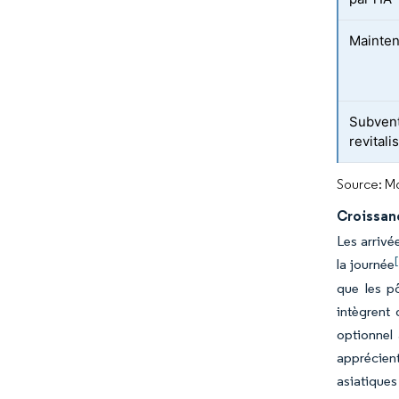
Mainten
Subvent
revitali
Source: Mo
Croissan
Les arrivé
[
la journée
que les p
intègrent
optionnel 
apprécient
asiatiques