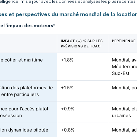
elligence, mis à jour avec les données et analyses les plus récentes
es et perspectives du marché mondial de la locatio
de l'impact des moteurs
*
IMPACT (~) % SUR LES
PERTINENCE
PRÉVISIONS DE TCAC
e côtier et maritime
+1.8%
Mondial, av
Méditerrané
Sud-Est
ration des plateformes de
+1.5%
Mondial, po
 entre particuliers
nce pour l'accès plutôt
+0.9%
Mondial, pl
possession
urbaines
ation dynamique pilotée
+0.8%
Mondial, a