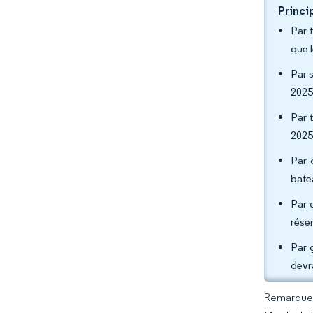
Princi
Par 
que 
Par 
2025
Par 
2025
Par 
bate
Par 
rése
Par 
devr
Remarque :