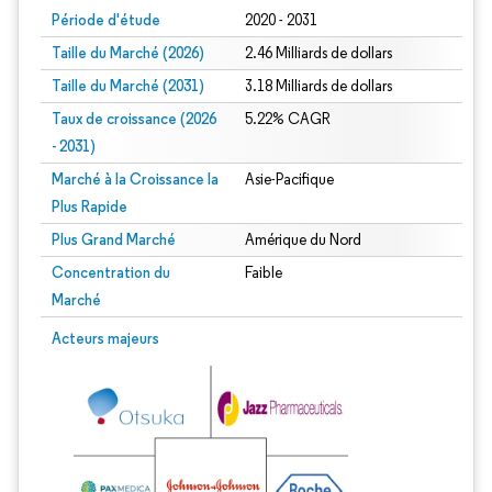
Période d'étude
2020 - 2031
Taille du Marché (2026)
2.46 Milliards de dollars
Taille du Marché (2031)
3.18 Milliards de dollars
Taux de croissance (2026
5.22% CAGR
- 2031)
Marché à la Croissance la
Asie-Pacifique
Plus Rapide
Plus Grand Marché
Amérique du Nord
Concentration du
Faible
Marché
Image © Mordor Intelligence. La réutilisation nécessite une attribution sous CC 
Acteurs majeurs