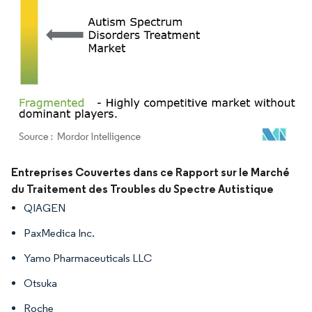
Image © Mordor Intelligence. La réutilisation nécessite une attribution sous CC BY 4.
Entreprises Couvertes dans ce Rapport sur le Marché
du Traitement des Troubles du Spectre Autistique
QIAGEN
PaxMedica Inc.
Yamo Pharmaceuticals LLC
Otsuka
Roche