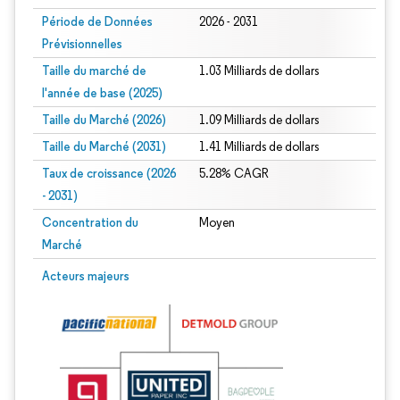
Période de Données
2026 - 2031
Prévisionnelles
Taille du marché de
1.03 Milliards de dollars
l'année de base (2025)
Taille du Marché (2026)
1.09 Milliards de dollars
Taille du Marché (2031)
1.41 Milliards de dollars
Taux de croissance (2026
5.28% CAGR
- 2031)
Concentration du
Moyen
Marché
Image © Mordor Intelligence. La réutilisation nécessite une attribution sous CC 
Acteurs majeurs