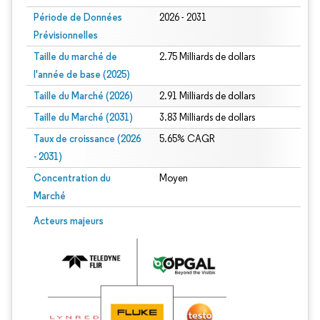
Période de Données
2026 - 2031
Prévisionnelles
Taille du marché de
2.75 Milliards de dollars
l'année de base (2025)
Taille du Marché (2026)
2.91 Milliards de dollars
Taille du Marché (2031)
3.83 Milliards de dollars
Taux de croissance (2026
5.65% CAGR
- 2031)
Concentration du
Moyen
Marché
Image © Mordor Intelligence. La réutilisation nécessite une attribution sous CC 
Acteurs majeurs