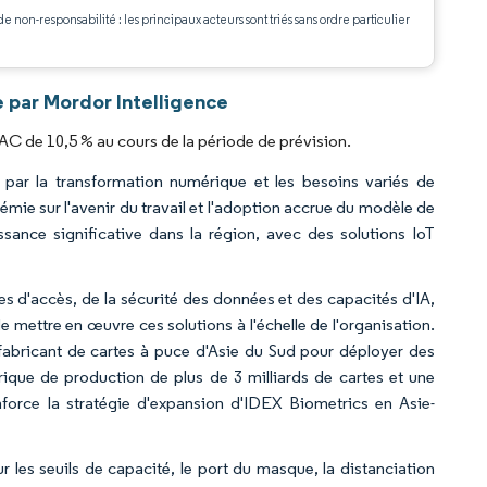
de non-responsabilité : les principaux acteurs sont triés sans ordre particulier
.
e par Mordor Intelligence
AC de 10,5 % au cours de la période de prévision.
s par la transformation numérique et les besoins variés de
émie sur l'avenir du travail et l'adoption accrue du modèle de
sance significative dans la région, avec des solutions IoT
s d'accès, de la sécurité des données et des capacités d'IA,
mettre en œuvre ces solutions à l'échelle de l'organisation.
fabricant de cartes à puce d'Asie du Sud pour déployer des
rique de production de plus de 3 milliards de cartes et une
nforce la stratégie d'expansion d'IDEX Biometrics en Asie-
r les seuils de capacité, le port du masque, la distanciation