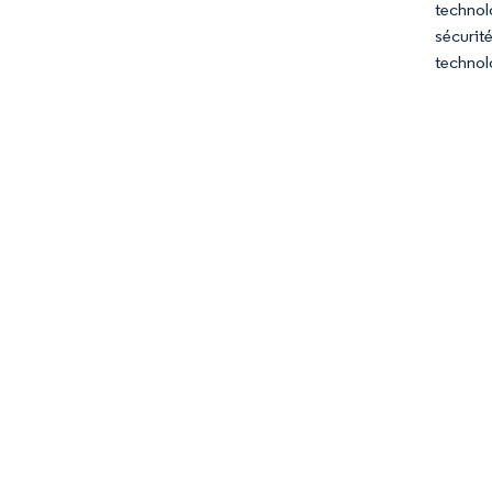
technol
sécurit
technolo