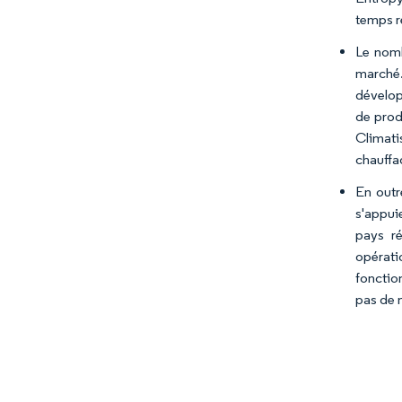
temps r
Le nomb
marché.
dévelop
de prod
Climati
chauffa
En outr
s'appuie
pays ré
opérati
fonctio
pas de m