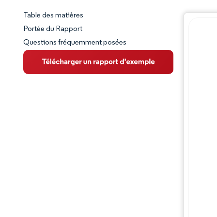
Table des matières
Aperçu du marché
Portée du Rapport
Questions fréquemment posées
VUE D’ENSEMBLE DU MARCHÉ
Principales tendances du marché
Paysage concurrentiel
Évolutions de l'industrie