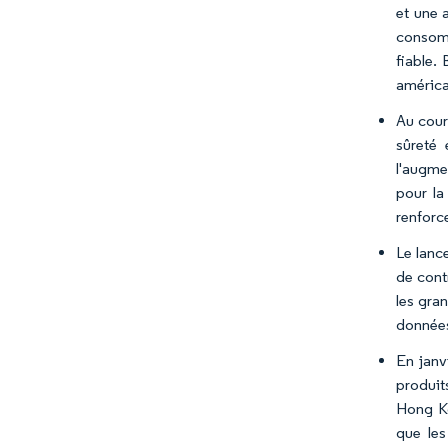
et une 
consomm
fiable. 
américa
Au cour
sûreté
l'augme
pour la
renforce
Le lanc
de cont
les gra
données 
En janv
produit
Hong Ko
que les