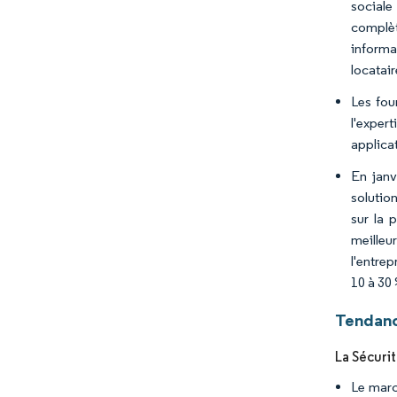
sociale
complèt
informa
locatai
Les fou
l'exper
applica
En janv
solution
sur la 
meilleu
l'entre
10 à 30
Tendanc
La Sécuri
Le marc