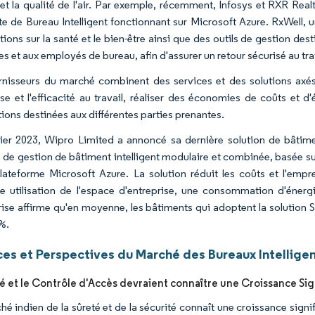
 et la qualité de l'air. Par exemple, récemment, Infosys et RXR Real
e de Bureau Intelligent fonctionnant sur Microsoft Azure. RxWell, u
tions sur la santé et le bien-être ainsi que des outils de gestion de
res et aux employés de bureau, afin d'assurer un retour sécurisé au tr
rnisseurs du marché combinent des services et des solutions axé
tise et l'efficacité au travail, réaliser des économies de coûts et 
tions destinées aux différentes parties prenantes.
ier 2023, Wipro Limited a annoncé sa dernière solution de bâtiment
 de gestion de bâtiment intelligent modulaire et combinée, basée sur 
plateforme Microsoft Azure. La solution réduit les coûts et l'em
re utilisation de l'espace d'entreprise, une consommation d'énergi
prise affirme qu'en moyenne, les bâtiments qui adoptent la solution
 %.
es et Perspectives du Marché des Bureaux Intelligen
té et le Contrôle d'Accès devraient connaître une Croissance Sig
hé indien de la sûreté et de la sécurité connaît une croissance signi