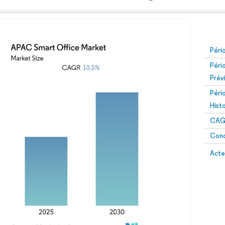
Péri
Péri
Prév
Péri
Hist
CAG
Conc
Acte