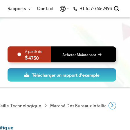
Rapports
Contact
+1 617-765-2493
4750
eille Technologique
Marché Des Bureaux Intelligents En Asi
ifique