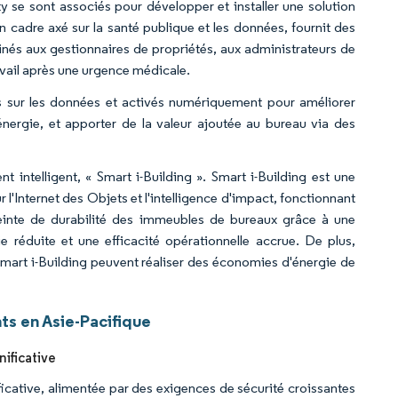
ty se sont associés pour développer et installer une solution
n cadre axé sur la santé publique et les données, fournit des
stinés aux gestionnaires de propriétés, aux administrateurs de
avail après une urgence médicale.
s sur les données et activés numériquement pour améliorer
d'énergie, et apporter de la valeur ajoutée au bureau via des
 intelligent, « Smart i-Building ». Smart i-Building est une
l'Internet des Objets et l'intelligence d'impact, fonctionnant
preinte de durabilité des immeubles de bureaux grâce à une
e réduite et une efficacité opérationnelle accrue. De plus,
 Smart i-Building peuvent réaliser des économies d'énergie de
ts en Asie-Pacifique
nificative
ficative, alimentée par des exigences de sécurité croissantes