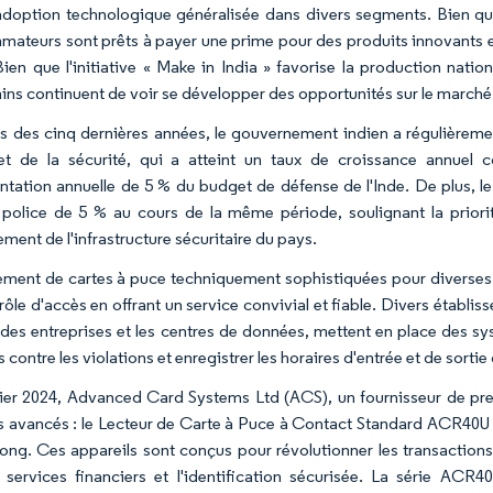
adoption technologique généralisée dans divers segments. Bien que
ateurs sont prêts à payer une prime pour des produits innovants e
Bien que l'initiative « Make in India » favorise la production nation
ins continuent de voir se développer des opportunités sur le marché
s des cinq dernières années, le gouvernement indien a régulièreme
 et de la sécurité, qui a atteint un taux de croissance annu
ntation annuelle de 5 % du budget de défense de l'Inde. De plus, le
 police de 5 % au cours de la même période, soulignant la prior
ment de l'infrastructure sécuritaire du pays.
ement de cartes à puce techniquement sophistiquées pour diverses 
rôle d'accès en offrant un service convivial et fiable. Divers établi
ndes entreprises et les centres de données, mettent en place des sy
contre les violations et enregistrer les horaires d'entrée et de sorti
ier 2024, Advanced Card Systems Ltd (ACS), un fournisseur de prem
s avancés : le Lecteur de Carte à Puce à Contact Standard ACR40U
ng. Ces appareils sont conçus pour révolutionner les transactions 
 services financiers et l'identification sécurisée. La série ACR