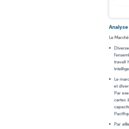
Analyse 
Le Marché 
Diverse
l'ensemb
travail
intellig
Le marc
et dive
Par exe
cartes 
capacit
Pacifiq
Par ail