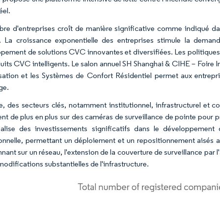
éel.
re d'entreprises croît de manière significative comme indiqué dan
 La croissance exponentielle des entreprises stimule la demande
pement de solutions CVC innovantes et diversifiées. Les politiques
uits CVC intelligents. Le salon annuel SH Shanghai & CIHE – Foire Int
sation et les Systèmes de Confort Résidentiel permet aux entrepri
ge.
e, des secteurs clés, notamment institutionnel, infrastructurel et
nt de plus en plus sur des caméras de surveillance de pointe pour prot
alise des investissements significatifs dans le développement de
onnelle, permettant un déploiement et un repositionnement aisés a
nnant sur un réseau, l'extension de la couverture de surveillance par
odifications substantielles de l'infrastructure.