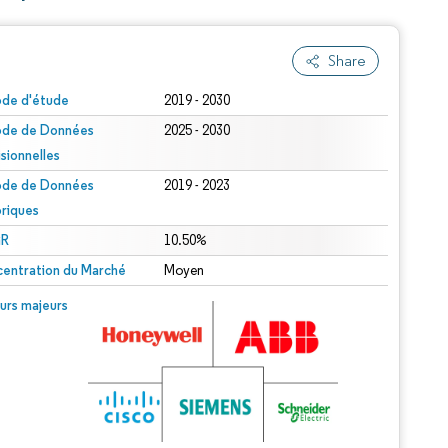
Share
ode d'étude
2019 - 2030
ode de Données
2025 - 2030
isionnelles
ode de Données
2019 - 2023
oriques
R
10.50%
entration du Marché
Moyen
urs majeurs