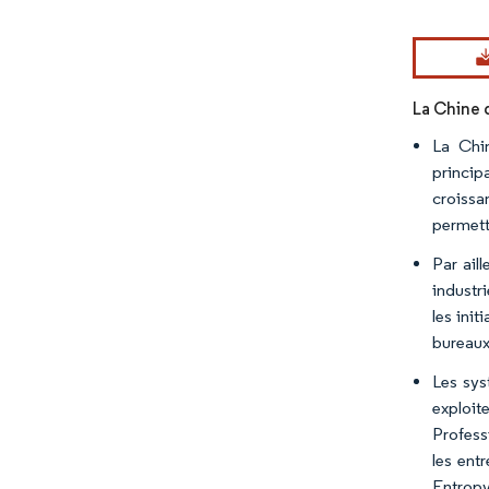
Image © Mord
La Chine 
La Chin
princip
croissa
permett
Par ail
industri
les ini
bureaux 
Les sys
exploit
Profess
les ent
Entropy