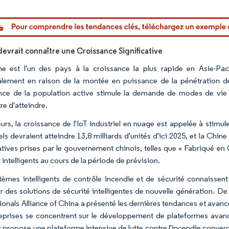
or Intelligence. La réutilisation nécessite une attribution sous CC BY 4.0.
devrait connaître une Croissance Significative
e est l'un des pays à la croissance la plus rapide en Asie-Pac
alement en raison de la montée en puissance de la pénétration de 
nce de la population active stimule la demande de modes de vie
re d'atteindre.
leurs, la croissance de l'IoT industriel en nuage est appelée à stimu
els devraient atteindre 13,8 milliards d'unités d'ici 2025, et la Chi
tiatives prises par le gouvernement chinois, telles que « Fabriqué e
intelligents au cours de la période de prévision.
tèmes intelligents de contrôle incendie et de sécurité connaissent 
er des solutions de sécurité intelligentes de nouvelle génération. De
ionals Alliance of China a présenté les dernières tendances et avancé
reprises se concentrent sur le développement de plateformes avanc
 propose une plateforme intensive de lutte contre l'incendie converg