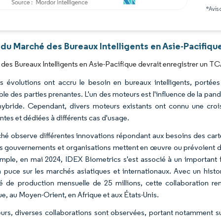
*Avis 
Image © Mordor Intelligence. La réutilisation nécessite une attribution sous CC BY 4.0
du Marché des Bureaux Intelligents en Asie-Pacifiqu
des Bureaux Intelligents en Asie-Pacifique devrait enregistrer un TC
s évolutions ont accru le besoin en bureaux intelligents, portée
le des parties prenantes. L'un des moteurs est l'influence de la pand
 hybride. Cependant, divers moteurs existants ont connu une crois
entes et dédiées à différents cas d'usage.
hé observe différentes innovations répondant aux besoins des carte
rs gouvernements et organisations mettent en œuvre ou prévoient de 
mple, en mai 2024, IDEX Biometrics s'est associé à un important 
à puce sur les marchés asiatiques et internationaux. Avec un histo
é de production mensuelle de 25 millions, cette collaboration re
ue, au Moyen-Orient, en Afrique et aux États-Unis.
leurs, diverses collaborations sont observées, portant notamment su