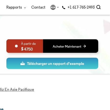
Rapports
Contact
+1 617-765-2493
4750
z En Asie Pacifique
ue