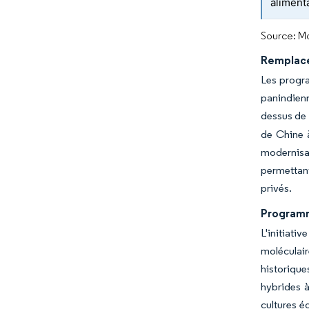
aliment
Source: Mo
Remplace
Les progra
panindienn
dessus de 
de Chine à
modernisat
permettant
privés.
Programm
L'initiati
moléculair
historique
hybrides à
cultures é