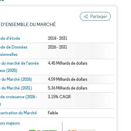
Partager
 D’ENSEMBLE DU MARCHÉ
ode d'étude
2018 - 2031
ode de Données
2026 - 2031
isionnelles
le du marché de l'année
4.45 Milliards de dollars
ase (2025)
le du Marché (2026)
4.59 Milliards de dollars
e attribution sous CC BY 4.0.
le du Marché (2031)
5.36 Milliards de dollars
 de croissance (2026 -
3.15% CAGR
)
entration du Marché
Faible
© Mordor Intelligence. La réutilisation nécessite une attribution sous CC BY 4.0.
urs majeurs