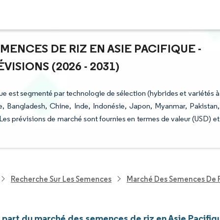
MENCES DE RIZ EN ASIE PACIFIQUE -
ISIONS (2026 - 2031)
ue est segmenté par technologie de sélection (hybrides et variétés à
alie, Bangladesh, Chine, Inde, Indonésie, Japon, Myanmar, Pakistan,
. Les prévisions de marché sont fournies en termes de valeur (USD) et
Recherche Sur Les Semences
Marché Des Semences De Ri
t part du marché des semences de riz en Asie Pacifiq