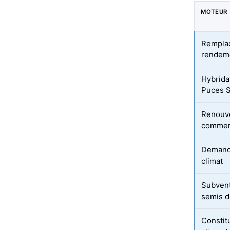
MOTEUR
Remplac
rendem
Hybrida
Puces 
Renouve
commer
Demande
climat
Subvent
semis d
Constit