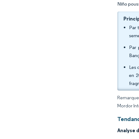
Niño pouss
Princi
Par 
seme
Par 
Bang
Les 
en 2
frag
Remarque :
Mordor Int
Tendanc
Analyse 