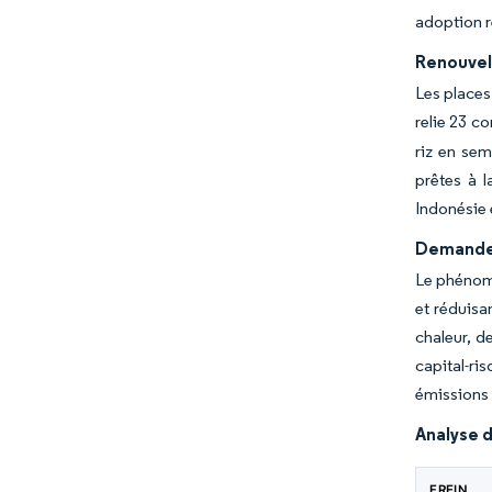
adoption r
Renouvel
Les places
relie 23 c
riz en sem
prêtes à l
Indonésie 
Demande 
Le phénomèn
et réduisa
chaleur, d
capital-ri
émissions 
Analyse d
FREIN