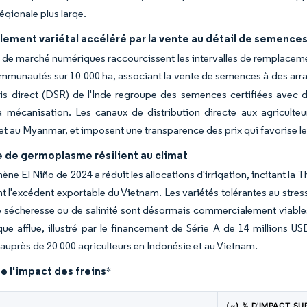
égionale plus large.
lement variétal accéléré par la vente au détail de semence
 de marché numériques raccourcissent les intervalles de remplacemen
ommunautés sur 10 000 ha, associant la vente de semences à des arr
is direct (DSR) de l'Inde regroupe des semences certifiées avec d
a mécanisation. Les canaux de distribution directe aux agriculteur
et au Myanmar, et imposent une transparence des prix qui favorise l
de germoplasme résilient au climat
e El Niño de 2024 a réduit les allocations d'irrigation, incitant la Th
nt l'excédent exportable du Vietnam. Les variétés tolérantes au stre
e sécheresse ou de salinité sont désormais commercialement viable
sque afflue, illustré par le financement de Série A de 14 millions 
auprès de 20 000 agriculteurs en Indonésie et au Vietnam.
e l'impact des freins
*
(~) % D'IMPACT SU