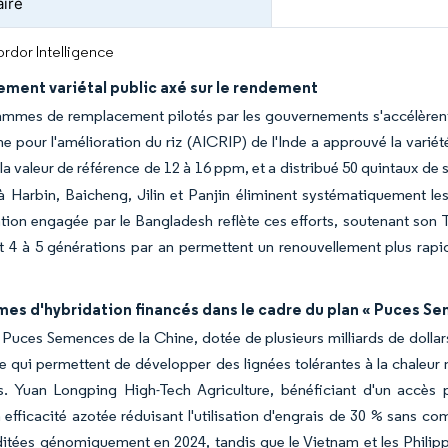
aire
rdor Intelligence
ment variétal public axé sur le rendement
mmes de remplacement pilotés par les gouvernements s'accélèrent 
e pour l'amélioration du riz (AICRIP) de l'Inde a approuvé la variét
la valeur de référence de 12 à 16 ppm, et a distribué 50 quintaux d
 Harbin, Baicheng, Jilin et Panjin éliminent systématiquement les 
ion engagée par le Bangladesh reflète ces efforts, soutenant son 
 4 à 5 générations par an permettent un renouvellement plus rapide 
es d'hybridation financés dans le cadre du plan « Puces Se
ve Puces Semences de la Chine, dotée de plusieurs milliards de dollar
e qui permettent de développer des lignées tolérantes à la chaleu
s. Yuan Longping High-Tech Agriculture, bénéficiant d'un accès p
 efficacité azotée réduisant l'utilisation d'engrais de 30 % sans c
ditées génomiquement en 2024, tandis que le Vietnam et les Philipp