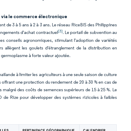
s via le commerce électronique
t de 3 à 5 ans à 2 à 3 ans. Le réseau RiceBIS des Philippines
[3]
angements d'achat contractuel
. Le portail de subvention au
es conseils agronomiques, stimulant l'adoption de variétés
s allègent les goulets d'étranglement de la distribution en
e germoplasme à forte valeur ajoutée.
aïlande à limiter les agriculteurs à une seule saison de culture
ss offrant une protection du rendement de 20 à 30 % en cas de
s malgré des coûts de semences supérieurs de 15 à 25 %. Le
USD de Rize pour développer des systèmes rizicoles à faibles
R LES
PERTINENCE GÉOGRAPHIQUE
CALENDRIER