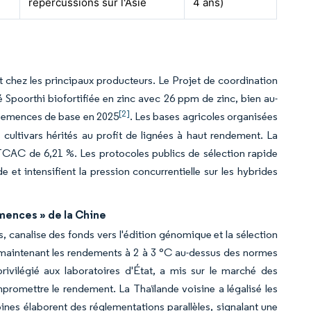
répercussions sur l'Asie
4 ans)
chez les principaux producteurs. Le Projet de coordination
é Spoorthi biofortifiée en zinc avec 26 ppm de zinc, bien au-
[2]
e semences de base en 2025
. Les bases agricoles organisées
cultivars hérités au profit de lignées à haut rendement. La
TCAC de 6,21 %. Les protocoles publics de sélection rapide
et intensifient la pression concurrentielle sur les hybrides
mences » de la Chine
s, canalise des fonds vers l'édition génomique et la sélection
r maintenant les rendements à 2 à 3 °C au-dessus des normes
rivilégié aux laboratoires d'État, a mis sur le marché des
ompromettre le rendement. La Thaïlande voisine a légalisé les
ines élaborent des réglementations parallèles, signalant une