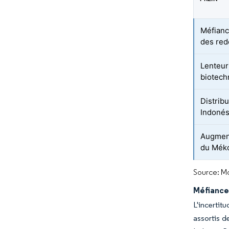
Méfiance
des red
Lenteur
biotech
Distrib
Indonés
Augmenta
du Mék
Source: Mo
Méfiance 
L'incertit
assortis d