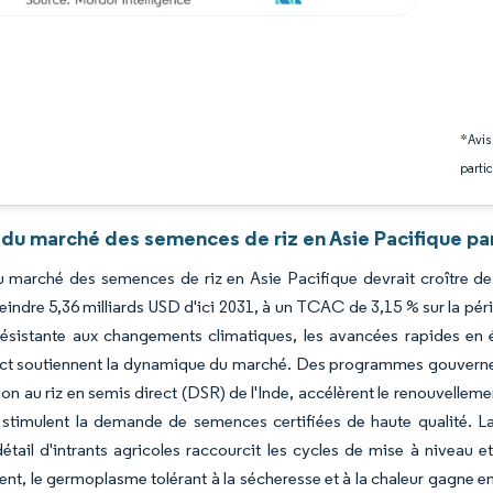
*Avis
partic
 du marché des semences de riz en Asie Pacifique pa
du marché des semences de riz en Asie Pacifique devrait croître de
teindre 5,36 milliards USD d'ici 2031, à un TCAC de 3,15 % sur la pé
résistante aux changements climatiques, les avancées rapides en é
ct soutiennent la dynamique du marché. Des programmes gouverneme
ion au riz en semis direct (DSR) de l'Inde, accélèrent le renouvellemen
stimulent la demande de semences certifiées de haute qualité. L
étail d'intrants agricoles raccourcit les cycles de mise à niveau e
ent, le germoplasme tolérant à la sécheresse et à la chaleur gagne e