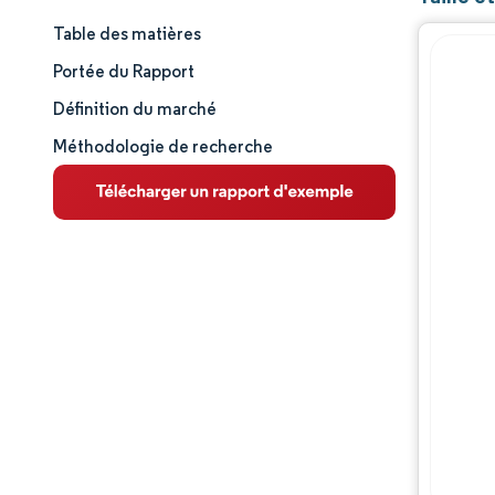
Table des matières
Taille et part de marché
Portée du Rapport
Analyse du marché
Définition du marché
Méthodologie de recherche
Tendances et perspectives
Analyse des segments
Analyse géographique
Paysage concurrentiel
Acteurs majeurs
Évolutions de l'industrie