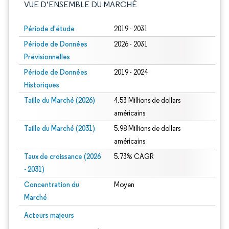
VUE D’ENSEMBLE DU MARCHÉ
Période d'étude
2019 - 2031
Période de Données
2026 - 2031
Prévisionnelles
Période de Données
2019 - 2024
Historiques
Taille du Marché (2026)
4.53 Millions de dollars
américains
Taille du Marché (2031)
5.98 Millions de dollars
américains
Taux de croissance (2026
5.73% CAGR
- 2031)
Concentration du
Moyen
Marché
Image © Mordor Intelligence. La réutilisation nécessite une attribution sous CC 
Acteurs majeurs