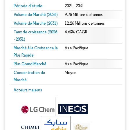
Période d'étude
2021 - 2031
Volume du Marché (2026)
9.78 Millions de tonnes
Volume du Marché (2031)
12.26 Millions de tonnes
Taux de croissance (2026
4.63% CAGR
- 2031)
Marché à la Croissance la
Asie-Pacifique
Plus Rapide
Plus Grand Marché
Asie-Pacifique
Concentration du
Moyen
Marché
Image © Mordor Intelligence. La réutilisation nécessite une attribution sous CC 
Acteurs majeurs