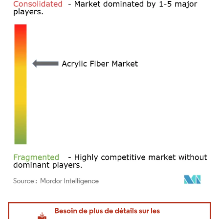
Image © Mordor Intelligence. La réutilisation nécessite une attribution sous CC BY 4.