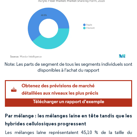
Image © Mordor Intelligence. La réutilisation nécessite une attribution sous CC BY 4.
Par mélange : les mélanges laine en tête tandis que les
hybrides cellulosiques progressent
Les mélanges laine représentaient 45,10 % de la taille du