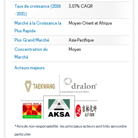
Taux de croissance (2026
3.07% CAGR
- 2031)
Marché à la Croissance la
Moyen-Orient et Afrique
Plus Rapide
Plus Grand Marché
Asie-Pacifique
Concentration du
Moyen
Marché
Image © Mordor Intelligence. La réutilisation nécessite une attribution sous CC 
Acteurs majeurs
*Avis de non-responsabilité : les principaux acteurs sont triés sans ordre
particulier