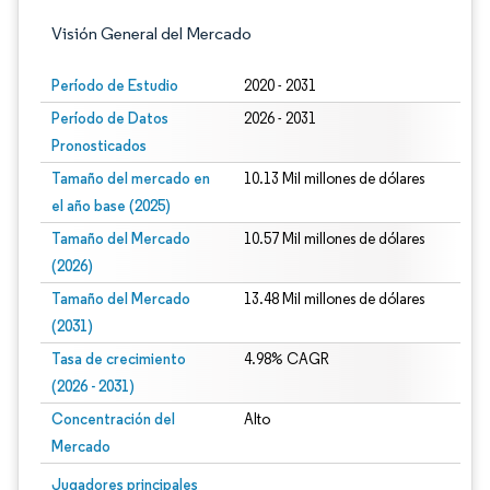
Visión General del Mercado
Período de Estudio
2020 - 2031
Período de Datos
2026 - 2031
Pronosticados
Tamaño del mercado en
10.13 Mil millones de dólares
el año base (2025)
Tamaño del Mercado
10.57 Mil millones de dólares
(2026)
Tamaño del Mercado
13.48 Mil millones de dólares
(2031)
Tasa de crecimiento
4.98% CAGR
(2026 - 2031)
Concentración del
Alto
Mercado
Imagen © Mordor Intelligence. El uso requiere atribución según CC BY 4.0.
Jugadores principales