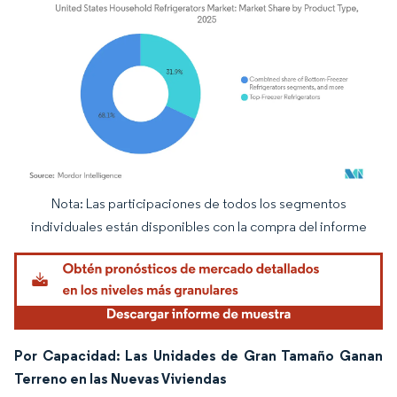
Nota: Las participaciones de todos los segmentos
Imagen © Mordor Intelligence. El uso requiere atribución según CC BY 4.0.
individuales están disponibles con la compra del informe
Por Capacidad: Las Unidades de Gran Tamaño Ganan
Terreno en las Nuevas Viviendas