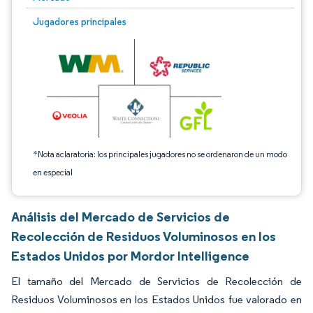
Imagen © Mordor Intelligence. El uso requiere atribución según CC BY 4.0.
Jugadores principales
*Nota aclaratoria: los principales jugadores no se ordenaron de un modo
en especial
Análisis del Mercado de Servicios de
Recolección de Residuos Voluminosos en los
Estados Unidos por Mordor Intelligence
El tamaño del Mercado de Servicios de Recolección de
Residuos Voluminosos en los Estados Unidos fue valorado en