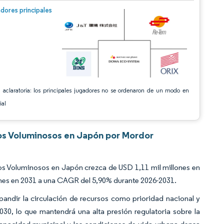
n © Mordor Intelligence. El uso requiere atribución según CC BY 4.0.
dores principales
 aclaratoria: los principales jugadores no se ordenaron de un modo en
ial
uos Voluminosos en Japón por Mordor
os Voluminosos en Japón crezca de USD 1,11 mil millones en
lones en 2031 a una CAGR del 5,90% durante 2026-2031.
andir la circulación de recursos como prioridad nacional y
030, lo que mantendrá una alta presión regulatoria sobre la