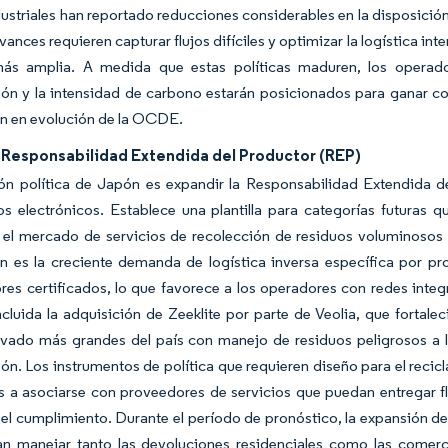
ustriales han reportado reducciones considerables en la disposición 
ances requieren capturar flujos difíciles y optimizar la logística in
ás amplia. A medida que estas políticas maduren, los operad
ón y la intensidad de carbono estarán posicionados para ganar co
ón en evolución de la OCDE.
 Responsabilidad Extendida del Productor (REP)
ón política de Japón es expandir la Responsabilidad Extendida de
os electrónicos. Establece una plantilla para categorías futuras q
 el mercado de servicios de recolección de residuos voluminosos 
n es la creciente demanda de logística inversa específica por pr
es certificados, lo que favorece a los operadores con redes integ
cluida la adquisición de Zeeklite por parte de Veolia, que fortalec
rivado más grandes del país con manejo de residuos peligrosos a 
ón. Los instrumentos de política que requieren diseño para el recicl
s a asociarse con proveedores de servicios que puedan entregar fl
a el cumplimiento. Durante el período de pronóstico, la expansión 
n manejar tanto las devoluciones residenciales como las comerc