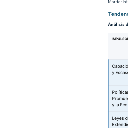
Mordor Int
Tendenc
Análisis 
IMPULSO
Capacid
y Escas
Polític
Promuev
y la Ec
Leyes d
Extendi