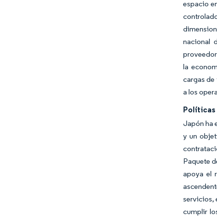
espacio en
controlad
dimensione
nacional 
proveedore
la econom
cargas de 
a los oper
Política
Japón ha e
y un objet
contrataci
Paquete de
apoya el r
ascendent
servicios,
cumplir lo