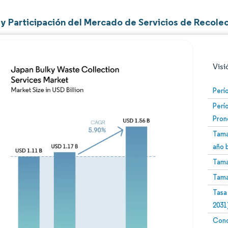
y Participación del Mercado de Servicios de Recole
Visi
Perí
Perí
Pron
Tama
año 
Tama
Imagen © Mordor Intelligence. El uso requiere atribució
Tama
Tasa
2031
Conc