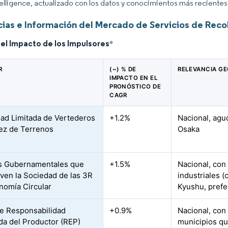
elligence, actualizado con los datos y conocimientos más recientes 
ias e Información del Mercado de Servicios de Reco
del Impacto de los Impulsores
*
R
(~) % DE
RELEVANCIA G
IMPACTO EN EL
PRONÓSTICO DE
CAGR
ad Limitada de Vertederos
+1.2%
Nacional, agu
ez de Terrenos
Osaka
as Gubernamentales que
+1.5%
Nacional, con
en la Sociedad de las 3R
industriales 
onomía Circular
Kyushu, prefe
e Responsabilidad
+0.9%
Nacional, con
da del Productor (REP)
municipios qu