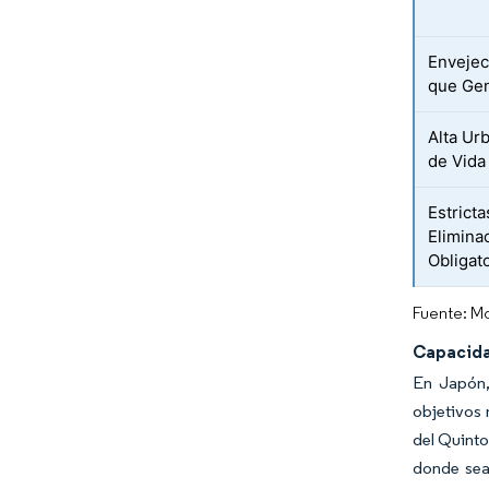
Envejec
que Gen
Alta Ur
de Vida
Estrict
Elimina
Obligat
Fuente: Mo
Capacida
En Japón,
objetivos 
del Quinto
donde sea