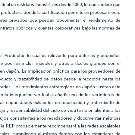
final de residuos industriales desde 2000, lo que sugiere que
terprefectural donde la certificación permite un procesamiento
ores privados que puedan documentar el rendimiento de
ntratos públicos y cuentas corporativas bajo las normas de
l Productor, lo cual es relevante para baterías y pequeños
ue podrían incluir muebles y otros artículos grandes con el
en Japón. La implicación práctica para los proveedores de
oducto y trazabilidad de datos desde la recogida hasta los
radas. Los movimientos estratégicos en Japón ilustran este
ió la integración vertical al añadir uno de los vertederos de
las capacidades existentes de recolección y tratamiento de
aje y responsabilidad del ciclo de vida también alientan a los
ujos consistentes a los recicladores y documentar métricas
de la REP probablemente recompensará a las redes escalables
iales, cumpliendo al mismo tiempo con los estándares de