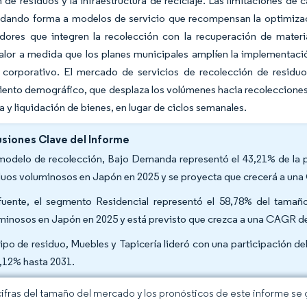
 de residuos y la infraestructura de reciclaje. Las limitaciones d
dando forma a modelos de servicio que recompensan la optimización
dores que integren la recolección con la recuperación de materi
alor a medida que los planes municipales amplíen la implementació
 corporativo. El mercado de servicios de recolección de residu
ento demográfico, que desplaza los volúmenes hacia recolecciones 
a y liquidación de bienes, en lugar de ciclos semanales.
siones Clave del Informe
modelo de recolección, Bajo Demanda representó el 43,21% de la p
duos voluminosos en Japón en 2025 y se proyecta que crecerá a un
fuente, el segmento Residencial representó el 58,78% del tamañ
minosos en Japón en 2025 y está previsto que crezca a una CAGR de
tipo de residuo, Muebles y Tapicería lideró con una participación 
7,12% hasta 2031.
cifras del tamaño del mercado y los pronósticos de este informe se