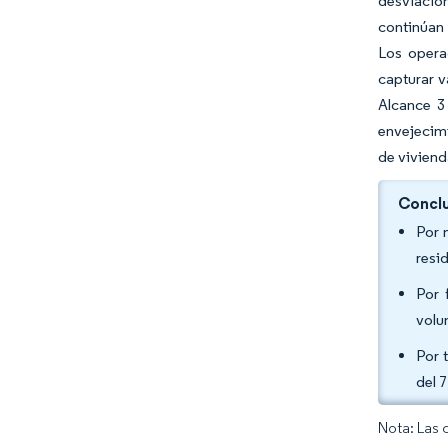
desviación
continúan 
Los opera
capturar v
Alcance 3
envejecimi
de viviend
Conclu
Por 
resi
Por 
volu
Por 
del 
Nota: Las 