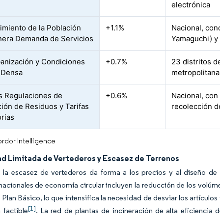
electrónica
imiento de la Población
+1.1%
Nacional, con
era Demanda de Servicios
Yamaguchi) y 
banización y Condiciones
+0.7%
23 distritos 
 Densa
metropolitan
as Regulaciones de
+0.6%
Nacional, con
ción de Residuos y Tarifas
recolección d
orias
rdor Intelligence
d Limitada de Vertederos y Escasez de Terrenos
 la escasez de vertederos da forma a los precios y al diseño de 
nacionales de economía circular incluyen la reducción de los volúme
 Plan Básico, lo que intensifica la necesidad de desviar los artículos 
[1]
 factible
. La red de plantas de incineración de alta eficiencia