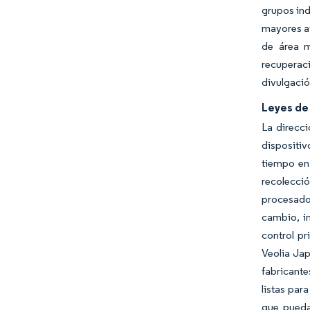
grupos ind
mayores av
de área m
recuperaci
divulgaci
Leyes de
La direcci
dispositiv
tiempo en
recolecció
procesador
cambio, in
control p
Veolia Jap
fabricante
listas par
que pueda