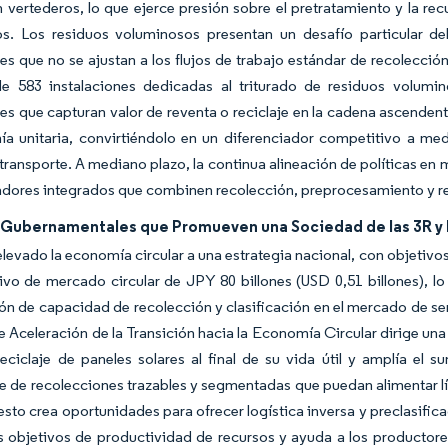
 vertederos, lo que ejerce presión sobre el pretratamiento y la recu
os. Los residuos voluminosos presentan un desafío particular d
s que no se ajustan a los flujos de trabajo estándar de recolecci
de 583 instalaciones dedicadas al triturado de residuos volumi
s que capturan valor de reventa o reciclaje en la cadena ascendente
ía unitaria, convirtiéndolo en un diferenciador competitivo a me
transporte. A mediano plazo, la continua alineación de políticas en
adores integrados que combinen recolección, preprocesamiento y re
s Gubernamentales que Promueven una Sociedad de las 3R y 
levado la economía circular a una estrategia nacional, con objetivos 
ivo de mercado circular de JPY 80 billones (USD 0,51 billones), lo
ón de capacidad de recolección y clasificación en el mercado de se
 Aceleración de la Transición hacia la Economía Circular dirige una 
eciclaje de paneles solares al final de su vida útil y amplía el 
e de recolecciones trazables y segmentadas que puedan alimentar 
 esto crea oportunidades para ofrecer logística inversa y preclasific
s objetivos de productividad de recursos y ayuda a los productores