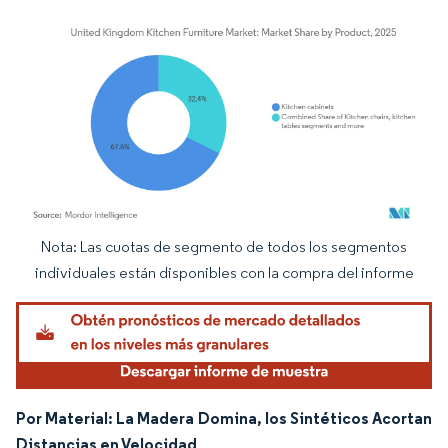
Nota: Las cuotas de segmento de todos los segmentos
Imagen © Mordor Intelligence. El uso requiere atribución según CC BY 4.0.
individuales están disponibles con la compra del informe
Por Material: La Madera Domina, los Sintéticos Acortan
Distancias en Velocidad