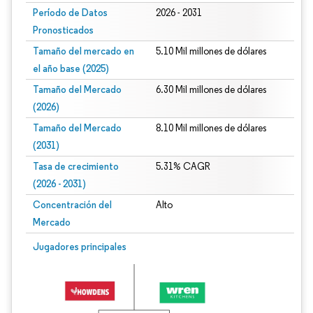
Período de Datos
2026 - 2031
Pronosticados
Tamaño del mercado en
5.10 Mil millones de dólares
el año base (2025)
Tamaño del Mercado
6.30 Mil millones de dólares
(2026)
Tamaño del Mercado
8.10 Mil millones de dólares
(2031)
Tasa de crecimiento
5.31% CAGR
(2026 - 2031)
Concentración del
Alto
Mercado
Imagen © Mordor Intelligence. El uso requiere atribución según CC BY 4.0.
Jugadores principales