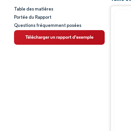
Table des matières
Taille et part de marché
Portée du Rapport
Questions fréquemment posées
Analyse du marché
Tendances et perspectives
Analyse des segments
Analyse géographique
Paysage concurrentiel
Acteurs majeurs
Évolutions de l'industrie