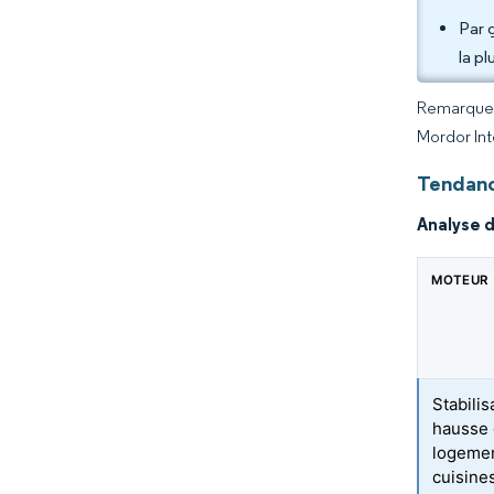
Par 
la p
Remarque :
Mordor Int
Tendanc
Analyse 
MOTEUR
Stabili
hausse 
logemen
cuisine