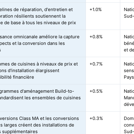
lines de réparation, d'entretien et
+1.0%
Nati
ration résilients soutiennent la
Sud-
 de base à tous les niveaux de prix
ssance omnicanale améliore la capture
+0.8%
Nati
pects et la conversion dans les
béné
s
et d
mes de cuisines à niveaux de prix et
+0.7%
Nati
ons d'installation élargissent
sens
ibilité financière
Pays
ogrammes d'aménagement Build-to-
+0.5%
Nati
andardisent les ensembles de cuisines
Manc
déve
versions Class MA et les conversions
+0.3%
Domi
s larges créent des installations de
conv
s supplémentaires
Sud-