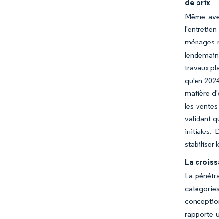
de prix
Même avec
l'entretie
ménages r
lendemain 
travaux pl
qu'en 2024
matière d'
les ventes
validant q
initiales.
stabiliser
La croiss
La pénétra
catégorie
conceptio
rapporte u