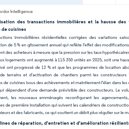
rdor Intelligence
lisation des transactions immobilières et la hausse des 
de cuisines
actions immobilières résidentielles corrigées des variations sa
on de 5 % en glissement annuel qui reflète l'effet des modifications 
nt des acheteurs à mesure que la pression sur les taux hypothécaires
x logements ont augmenté à 115 350 unités en 2025, soit une hauss
ivé ont progressé de 12 % et que les programmes de location abor
 de terrains et d'activation de chantiers parmi les constructeurs
ons de cuisines issus des achèvements et maintiennent l'élan dans les 
 qui dépendent d'une demande prévisible des constructeurs. Le vo
ent, les nouveaux emménagés reconfigurant les agencements, 
 de première installation qui suivent les calendriers de construct
lateurs et des fabricants, ce qui soutient un débit plus régulier sur l
ines de réparation, d'entretien et d'amélioration résilien