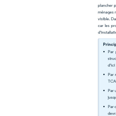
plancher p
ménages re
visible. D
car les p
d'installa
Princi
Par 
stru
d'ic
Par 
TCAC
Par 
jusq
Par 
devr