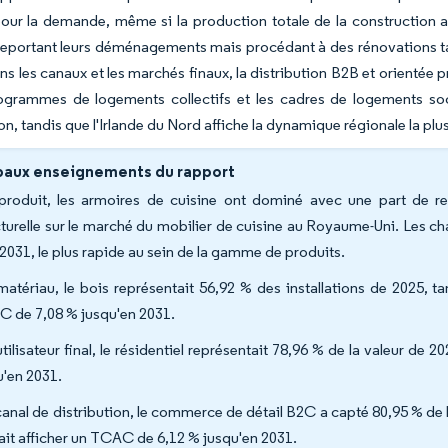
our la demande, même si la production totale de la construction 
portant leurs déménagements mais procédant à des rénovations tac
ans les canaux et les marchés finaux, la distribution B2B et orienté
rogrammes de logements collectifs et les cadres de logements soc
tion, tandis que l'Irlande du Nord affiche la dynamique régionale la p
paux enseignements du rapport
produit, les armoires de cuisine ont dominé avec une part de 
cturelle sur le marché du mobilier de cuisine au Royaume-Uni. Les c
i 2031, le plus rapide au sein de la gamme de produits.
matériau, le bois représentait 56,92 % des installations de 2025, t
 de 7,08 % jusqu'en 2031.
utilisateur final, le résidentiel représentait 78,96 % de la valeur de
u'en 2031.
canal de distribution, le commerce de détail B2C a capté 80,95 % de l
ait afficher un TCAC de 6,12 % jusqu'en 2031.