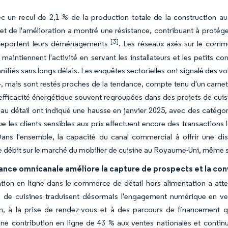
 un recul de 2,1 % de la production totale de la construction au
n et de l'amélioration a montré une résistance, contribuant à protég
[3]
eportent leurs déménagements
. Les réseaux axés sur le comme
maintiennent l'activité en servant les installateurs et les petits co
anifiés sans longs délais. Les enquêtes sectorielles ont signalé des vo
, mais sont restés proches de la tendance, compte tenu d'un carne
efficacité énergétique souvent regroupées dans des projets de cuis
 au détail ont indiqué une hausse en janvier 2025, avec des catégor
ue les clients sensibles aux prix effectuent encore des transactions
 Dans l'ensemble, la capacité du canal commercial à offrir une dis
 le débit sur le marché du mobilier de cuisine au Royaume-Uni, même si
ance omnicanale améliore la capture de prospects et la con
tion en ligne dans le commerce de détail hors alimentation a atte
s de cuisines traduisent désormais l'engagement numérique en ven
n, à la prise de rendez-vous et à des parcours de financement q
ne contribution en ligne de 43 % aux ventes nationales et continu