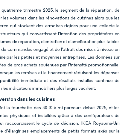
 quatrième trimestre 2025, le segment de la réparation, de
er les volumes dans les rénovations de cuisines alors que les
rce qui stockent des armoires rigides pour une collecte le
nstructeurs qui convertissent l'intention des propriétaires en
lumes de réparation, d'entretien et d'amélioration plus faibles
t de commandes engagé et de l'attrait des mises à niveau en
ine par les petites et moyennes entreprises. Les données sur
ies de gros achats soutenues par l'intensité promotionnelle,
 lorsque les remises et le financement réduisent les dépenses
ponibilité immédiate et des résultats installés continue de
 les indicateurs immobiliers plus larges vacillent.
version dans les cuisines
int la fourchette des 30 % à mi-parcours début 2025, et les
tes physiques et installées grâce à des configurateurs de
ui raccourcissent le cycle de décision. IKEA Royaume-Uni
e d'élargir ses emplacements de petits formats axés sur la