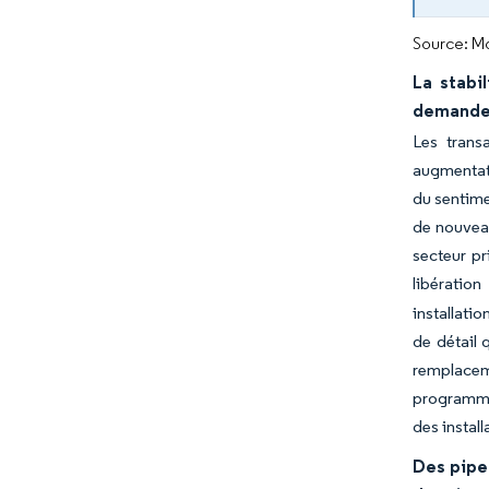
Source: Mo
La stabi
demande 
Les trans
augmentati
du sentime
de nouveau
secteur pr
libération
installati
de détail
remplacem
programmes
des instal
Des pipel