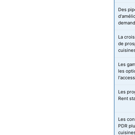
Des pipe
d'amélio
demande
La croi
de pros
cuisine
Les gam
les opti
l'access
Les pr
Rent st
Les con
PDR plu
cuisine