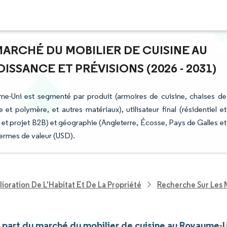
MARCHÉ DU MOBILIER DE CUISINE AU
SSANCE ET PRÉVISIONS (2026 - 2031)
me-Uni est segmenté par produit (armoires de cuisine, chaises de
 et polymère, et autres matériaux), utilisateur final (résidentiel et
et projet B2B) et géographie (Angleterre, Écosse, Pays de Galles et
termes de valeur (USD).
ioration De L'Habitat Et De La Propriété
Recherche Sur Les
t part du marché du mobilier de cuisine au Royaume-