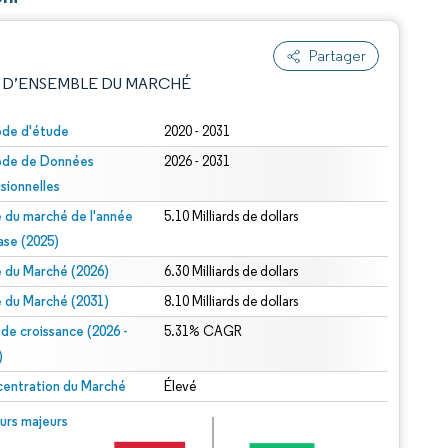
Partager
 D’ENSEMBLE DU MARCHÉ
ode d'étude
2020 - 2031
ode de Données
2026 - 2031
isionnelles
le du marché de l'année
5.10 Milliards de dollars
ase (2025)
le du Marché (2026)
6.30 Milliards de dollars
e attribution sous CC BY 4.0.
le du Marché (2031)
8.10 Milliards de dollars
 de croissance (2026 -
5.31% CAGR
)
entration du Marché
Élevé
© Mordor Intelligence. La réutilisation nécessite une attribution sous CC BY 4.0.
urs majeurs