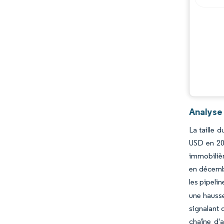
Analyse
La taille 
USD en 202
immobilièr
en décembr
les pipelin
une hauss
signalant 
chaîne d'a