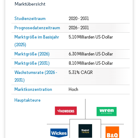
Marktübersicht
Studienzeitraum
2020 - 2031
Prognosedatenzeitraum
2026 - 2031
Marktgröße im Basisjahr
5.10 Milliarden US-Dollar
(2025)
Marktgröße (2026)
6.30 Milliarden US-Dollar
Marktgröße (2031)
8.10 Milliarden US-Dollar
Wachstumsrate (2026 -
5.31% CAGR
2031)
Marktkonzentration
Hoch
Bild © Mordor Intelligence. Wiederverwendung erfordert Namensnennung gem
Hauptakteure