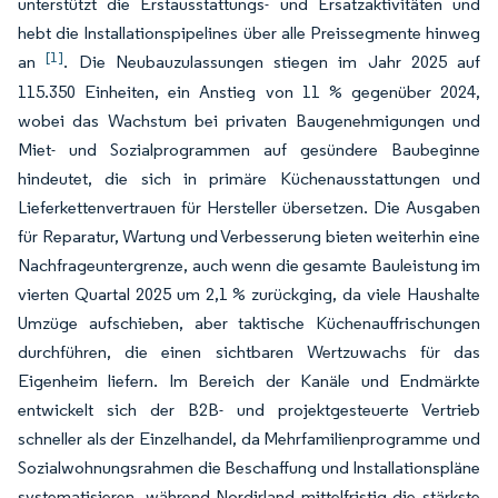
unterstützt die Erstausstattungs- und Ersatzaktivitäten und
hebt die Installationspipelines über alle Preissegmente hinweg
[1]
an
. Die Neubauzulassungen stiegen im Jahr 2025 auf
115.350 Einheiten, ein Anstieg von 11 % gegenüber 2024,
wobei das Wachstum bei privaten Baugenehmigungen und
Miet- und Sozialprogrammen auf gesündere Baubeginne
hindeutet, die sich in primäre Küchenausstattungen und
Lieferkettenvertrauen für Hersteller übersetzen. Die Ausgaben
für Reparatur, Wartung und Verbesserung bieten weiterhin eine
Nachfrageuntergrenze, auch wenn die gesamte Bauleistung im
vierten Quartal 2025 um 2,1 % zurückging, da viele Haushalte
Umzüge aufschieben, aber taktische Küchenauffrischungen
durchführen, die einen sichtbaren Wertzuwachs für das
Eigenheim liefern. Im Bereich der Kanäle und Endmärkte
entwickelt sich der B2B- und projektgesteuerte Vertrieb
schneller als der Einzelhandel, da Mehrfamilienprogramme und
Sozialwohnungsrahmen die Beschaffung und Installationspläne
systematisieren, während Nordirland mittelfristig die stärkste