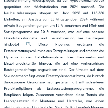
Käuferstimmung widerspiegelt, da der Hypothekenzinsdruck
gegenüber den Höchstständen von 2024 nachließ. Die
Neubauzulassungen stiegen im Jahr 2025 auf 115.350
Einheiten, ein Anstieg von 11 % gegenüber 2024, während
private Baugenehmigungen um 12 % zunahmen und Miet- und
Sozialprogramme um 10 % wuchsen, was auf eine bessere
Grundstücksfreigabe und Bauaktivierung bei Bauträgern
[2]
hindeutet
. Diese Pipelines ergänzen die
Erstausstattungsvolumina aus Fertigstellungen und erhalten die
Dynamik in den Installationsplänen über Handwerks- und
Einzelhandelskanäle hinweg, die auf eine vorhersehbare
Bauträgernachfrage angewiesen sind. Der Umsatz auf dem
Sekundärmarkt fügt einen Ersatzzyklusanreiz hinzu, da kürzlich
Umgezogene Grundrisse neu gestalten, oft mit schnelleren
Projektzeitplänen als Erstausstattungsprogramme, die
Bauplänen folgen. Zusammen verdichten diese Trends die
Leerkapazitäten für Monteure und Hersteller, was einen
gleichmäßigeren Durchsatz im Markt für Kücheneinrichtungen