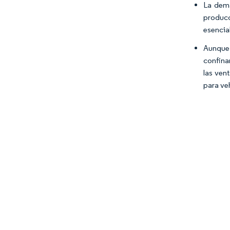
La dema
producc
esencia
Aunque
confina
las ven
para ve