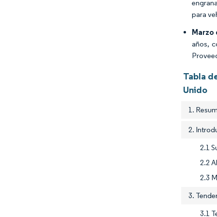
engrana
para veh
Marzo 
años, c
Proveed
Tabla d
Unido
1. Resum
2. Intro
2.1 S
2.2 A
2.3 M
3. Tenden
3.1 T