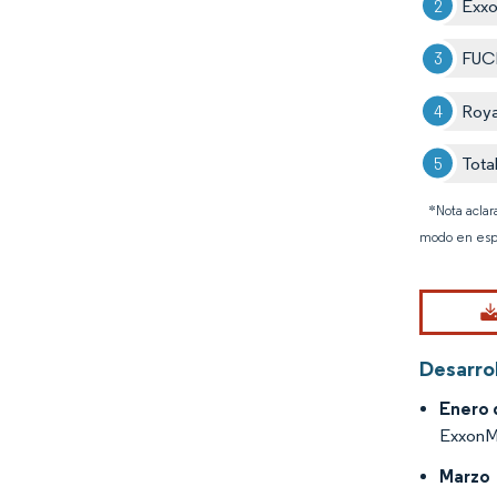
Exxo
FUC
Roya
Tota
*Nota aclar
modo en esp
Desarrol
Enero 
ExxonMo
Marzo