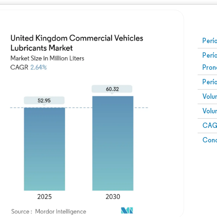
Perí
Perí
Pron
Perí
Volu
Volu
CAGR
Conc