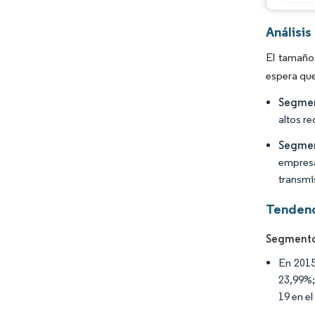
Análisi
El tamaño
espera que
Segmen
altos re
Segmen
empresa
transmi
Tendenc
Segmento
En 2015
23,99%;
19 en e