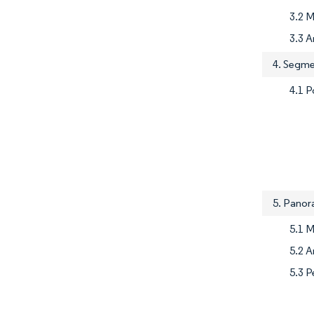
3.2 
3.3 A
4. Segme
4.1 P
5. Pano
5.1 
5.2 A
5.3 P