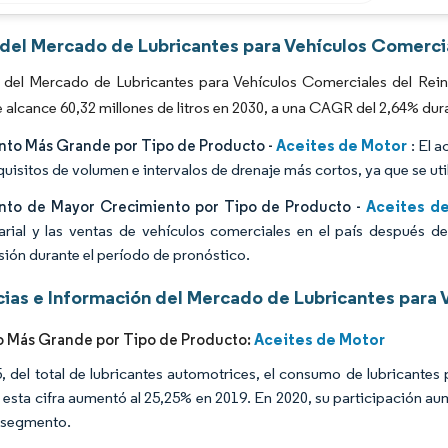
Imagen © Mordor Intelligence. El uso requiere atribución según CC BY 4.0.
s del Mercado de Lubricantes para Vehículos Comerci
 del Mercado de Lubricantes para Vehículos Comerciales del Reino
 alcance 60,32 millones de litros en 2030, a una CAGR del 2,64% dur
Aceites de Motor
to Más Grande por Tipo de Producto -
: El a
quisitos de volumen e intervalos de drenaje más cortos, ya que se uti
Aceites de
to de Mayor Crecimiento por Tipo de Producto -
rial y las ventas de vehículos comerciales en el país después 
sión durante el período de pronóstico.
ias e Información del Mercado de Lubricantes para 
Aceites de Motor
 Más Grande por Tipo de Producto:
, del total de lubricantes automotrices, el consumo de lubricantes
 esta cifra aumentó al 25,25% en 2019. En 2020, su participación 
l segmento.