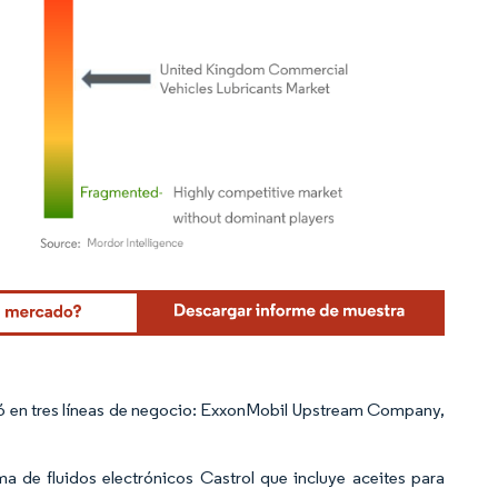
Mordor Intelligence. El uso requiere atribución según CC BY 4.0.
nizó en tres líneas de negocio: ExxonMobil Upstream Company,
a de fluidos electrónicos Castrol que incluye aceites para