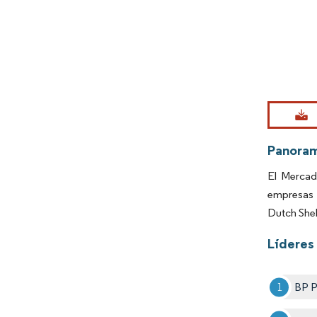
Imagen © Mo
Panora
El Mercad
empresas 
Dutch Shel
Líderes 
BP P