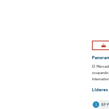
Imagen © Mo
Panora
El Mercad
ocupando 
Internatio
Líderes 
BP P