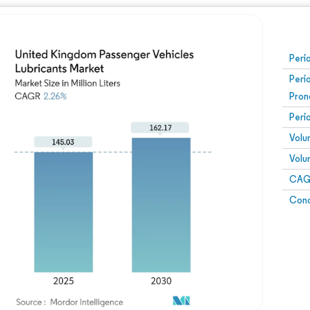
Perí
Perí
Pron
Perí
Volu
Volu
CAGR
Conc