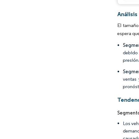
Análisis
El tamaño 
espera que
Segmen
debido 
presión
Segmen
ventas 
pronóst
Tendenc
Segmento
Los veh
demanda
causadas