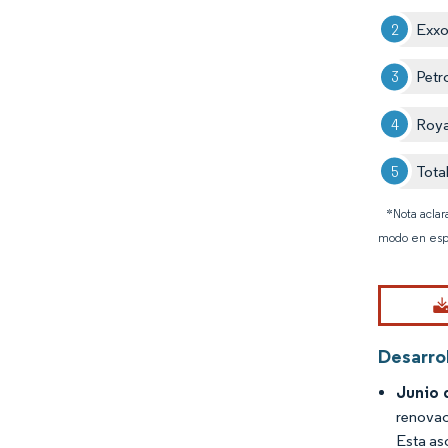
Exxo
Petr
Roya
Tota
*Nota aclar
modo en esp
Desarrol
Junio 
renovac
Esta aso