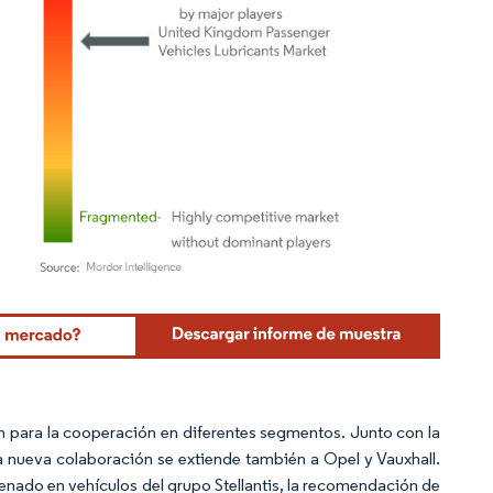
Mordor Intelligence. El uso requiere atribución según CC BY 4.0.
ón para la cooperación en diferentes segmentos. Junto con la
 nueva colaboración se extiende también a Opel y Vauxhall.
llenado en vehículos del grupo Stellantis, la recomendación de