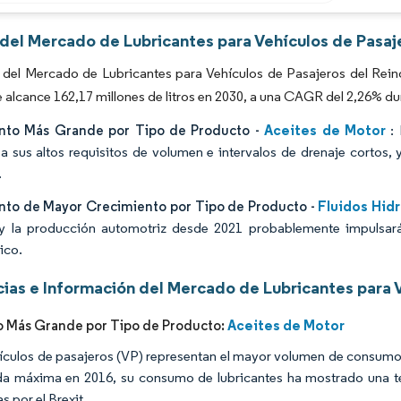
Imagen © Mordor Intelligence. El uso requiere atribución según CC BY 4.0.
 del Mercado de Lubricantes para Vehículos de Pasaj
del Mercado de Lubricantes para Vehículos de Pasajeros del Reino 
 alcance 162,17 millones de litros en 2030, a una CAGR del 2,26% du
Aceites de Motor
to Más Grande por Tipo de Producto -
: 
a sus altos requisitos de volumen e intervalos de drenaje cortos, y
.
Fluidos Hidr
to de Mayor Crecimiento por Tipo de Producto -
y la producción automotriz desde 2021 probablemente impulsará
ico.
ias e Información del Mercado de Lubricantes para V
Aceites de Motor
 Más Grande por Tipo de Producto:
ículos de pasajeros (VP) representan el mayor volumen de consumo d
 máxima en 2016, su consumo de lubricantes ha mostrado una te
 por el Brexit.