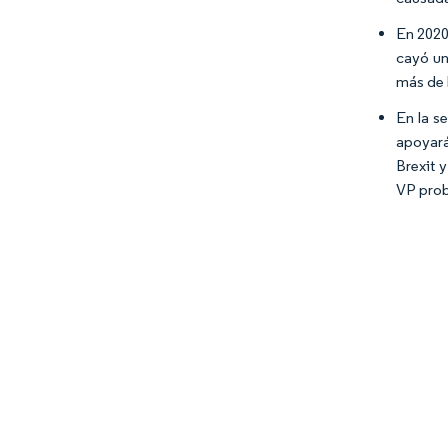
En 2020
cayó un
más de 
En la s
apoyará
Brexit 
VP prob