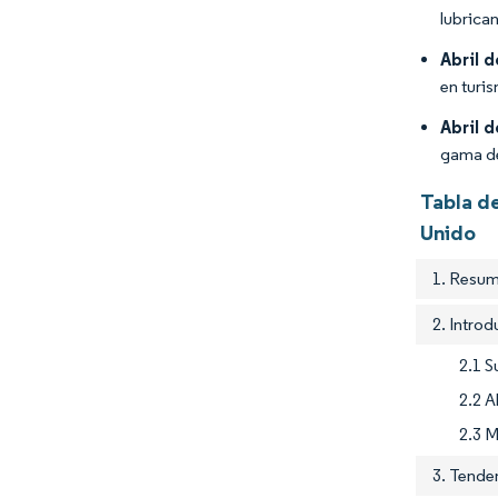
lubrica
Abril 
en turi
Abril 
gama de
Tabla de
Unido
1. Resum
2. Intro
2.1 S
2.2 A
2.3 M
3. Tenden