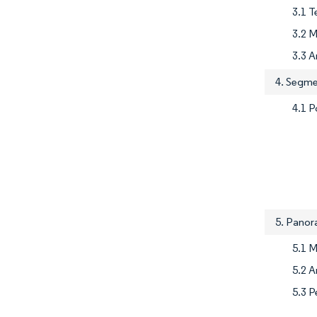
3.1 T
3.2 
3.3 A
4. Segme
4.1 P
5. Pano
5.1 
5.2 A
5.3 P