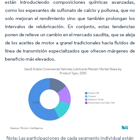
están introduciendo composiciones químicas avanzadas,
como los espesantes de sulfonato de calcio y poliurea, que no
solo mejoran el rendimiento sino que también prolongan los
intervalos de relubricación. En conjunto, estas tendencias
ponen de relieve un cambio en el mercado saudita, que se aleja
de los aceites de motor a granel tradicionales hacia fluidos de
línea de transmisión especializados que ofrecen márgenes de
beneficio más elevados.
Nota: Las participaciones de cada segmento individual están
Imagen © Mordor Intelligence. El uso requiere atribución según CC BY 4.0.