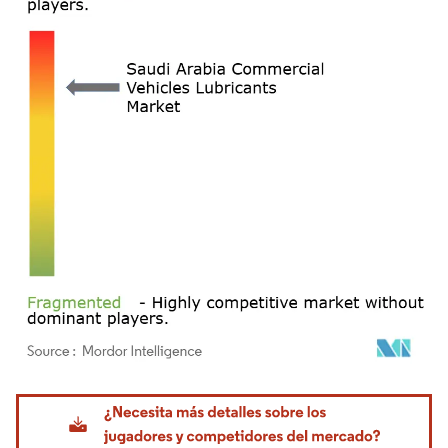
Imagen © Mordor Intelligence. El uso requiere atribución según CC BY 4.0.