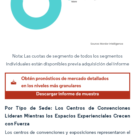
Nota: Las cuotas de segmento de todos los segmentos
Imagen © Mordor Intelligence. El uso requiere atribución según CC BY 4.0.
individuales están disponibles previa adquisición del informe
Por Tipo de Sede: Los Centros de Convenciones
Lideran Mientras los Espacios Experienciales Crecen
con Fuerza
Los centros de convenciones y exposiciones representaron el