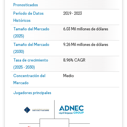
Pronosticados
Período de Datos
2019 - 2023
Históricos
Tamaño del Mercado
6.03 Mil millones de dólares
(2025)
Tamaño del Mercado
9.26 Mil millones de dólares
(2030)
Tasa de crecimiento
8.96% CAGR
(2025 - 2030)
Concentración del
Medio
Mercado
Imagen © Mordor Intelligence. El uso requiere atribución según CC BY 4.0.
Jugadores principales