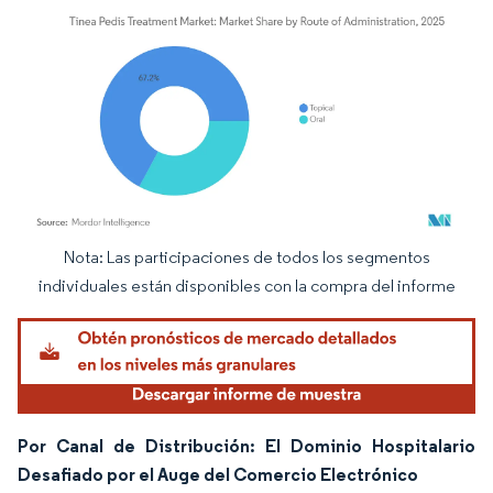
Nota: Las participaciones de todos los segmentos
Imagen © Mordor Intelligence. El uso requiere atribución según CC BY 4.0.
individuales están disponibles con la compra del informe
Por Canal de Distribución: El Dominio Hospitalario
Desafiado por el Auge del Comercio Electrónico