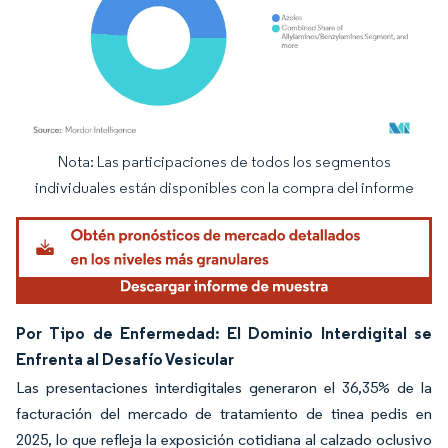
Nota: Las participaciones de todos los segmentos
Imagen © Mordor Intelligence. El uso requiere atribución según CC BY 4.0.
individuales están disponibles con la compra del informe
Por Tipo de Enfermedad: El Dominio Interdigital se
Enfrenta al Desafío Vesicular
Las presentaciones interdigitales generaron el 36,35% de la
facturación del mercado de tratamiento de tinea pedis en
2025, lo que refleja la exposición cotidiana al calzado oclusivo