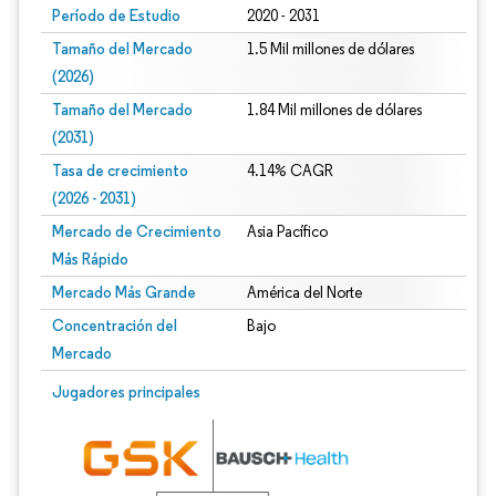
Período de Estudio
2020 - 2031
Tamaño del Mercado
1.5 Mil millones de dólares
(2026)
Tamaño del Mercado
1.84 Mil millones de dólares
(2031)
Tasa de crecimiento
4.14% CAGR
(2026 - 2031)
Mercado de Crecimiento
Asia Pacífico
Más Rápido
Mercado Más Grande
América del Norte
Concentración del
Bajo
Mercado
Imagen © Mordor Intelligence. El uso requiere atribución según CC BY 4.0.
Jugadores principales